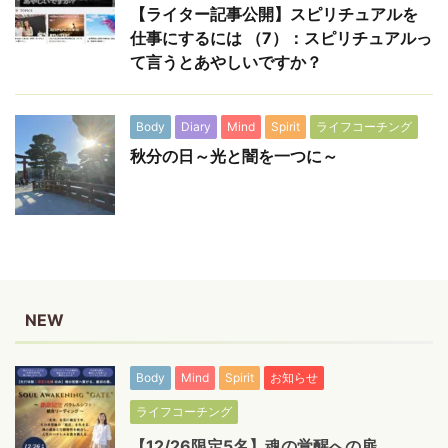
【ライター記事公開】スピリチュアルを
仕事にするには （7）：スピリチュアルっ
て言うとあやしいですか？
Body
Diary
Mind
Spirit
ライフコーチング
秋分の日～光と闇を一つに～
NEW
Body
Mind
Spirit
お知らせ
ライフコーチング
【12/26限定5名】魂の覚醒への扉