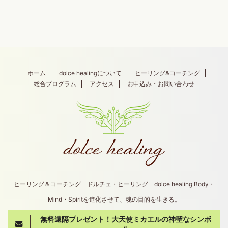
ホーム
dolce healingについて
ヒーリング&コーチング
総合プログラム
アクセス
お申込み・お問い合わせ
ヒーリング＆コーチング ドルチェ・ヒーリング dolce healing Body・
Mind・Spiritを進化させて、魂の目的を生きる。
無料遠隔プレゼント！大天使ミカエルの神聖なシンボ
Copyright© dolce healing , 2026 All Rights