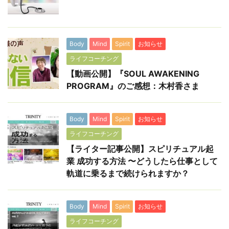
Body
Mind
Spirit
お知らせ
ライフコーチング
【動画公開】『SOUL AWAKENING
PROGRAM』のご感想：木村香さま
Body
Mind
Spirit
お知らせ
ライフコーチング
【ライター記事公開】スピリチュアル起
業 成功する方法 〜どうしたら仕事として
軌道に乗るまで続けられますか？
Body
Mind
Spirit
お知らせ
ライフコーチング