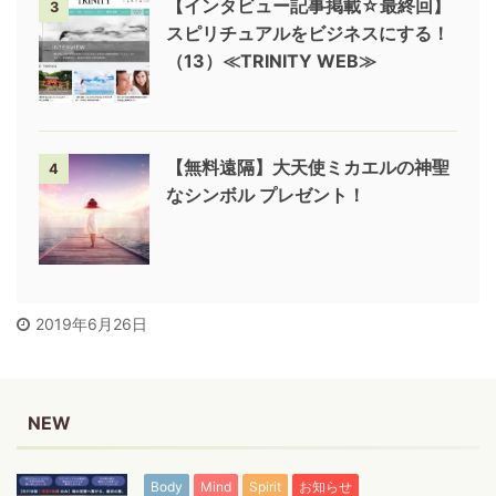
【インタビュー記事掲載☆最終回】
3
スピリチュアルをビジネスにする！
（13）≪TRINITY WEB≫
【無料遠隔】大天使ミカエルの神聖
4
なシンボル プレゼント！
2019年6月26日
NEW
Body
Mind
Spirit
お知らせ