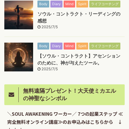
Body
Diary
Mind
Spirit
ライフコーチング
ソウル・コントラクト・リーディングの
感想
2025/7/5
Body
Diary
Mind
Spirit
ライフコーチング
【ソウル・コントラクト】アセンション
のために、神が与えたツール。
2025/7/5
無料遠隔プレゼント！大天使ミカエル
の神聖なシンボル
＼SOUL AWAKENING ワーカー／ 7つの起業ステップ ≪
完全無料オンライン講座≫のお申込みはこちらから ↓