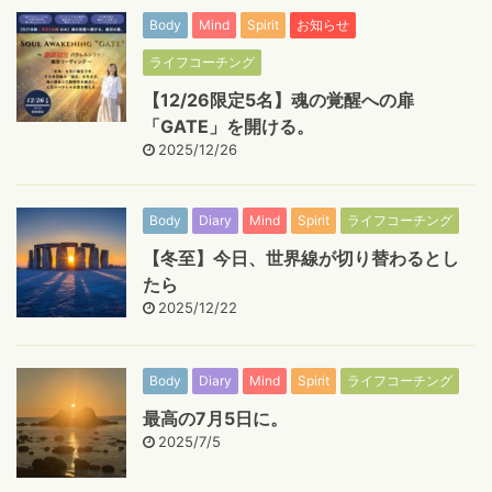
Body
Mind
Spirit
お知らせ
ライフコーチング
【12/26限定5名】魂の覚醒への扉
「GATE」を開ける。
2025/12/26
Body
Diary
Mind
Spirit
ライフコーチング
【冬至】今日、世界線が切り替わるとし
たら
2025/12/22
Body
Diary
Mind
Spirit
ライフコーチング
最高の7月5日に。
2025/7/5