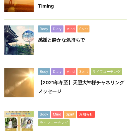
Timing
Body
Diary
Mind
Spirit
感謝と静かな気持ちで
Body
Diary
Mind
Spirit
ライフコーチング
【2021年冬至】天照大神様チャネリング
メッセージ
Body
Mind
Spirit
お知らせ
ライフコーチング