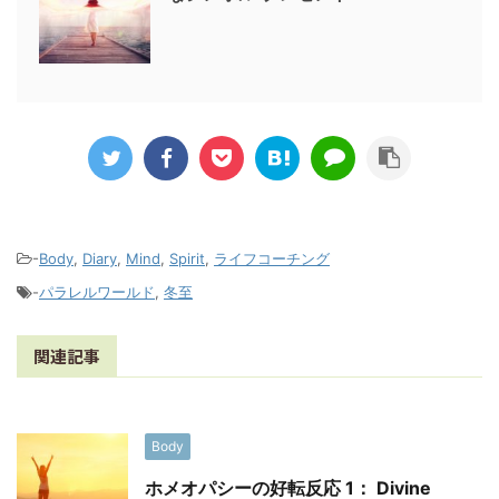
-
Body
,
Diary
,
Mind
,
Spirit
,
ライフコーチング
-
パラレルワールド
,
冬至
関連記事
Body
ホメオパシーの好転反応 1： Divine