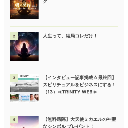
グ
人生って、結局コレだけ！
2
【インタビュー記事掲載☆最終回】
3
スピリチュアルをビジネスにする！
（13）≪TRINITY WEB≫
【無料遠隔】大天使ミカエルの神聖
4
なシンボル プレゼント！