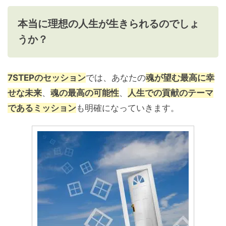
本当に理想の人生が生きられるのでしょ
うか？
7STEPのセッション
では、あなたの
魂が望む最高に幸
せな未来
、
魂の最高の可能性
、
人生での貢献のテーマ
であるミッション
も明確になっていきます。