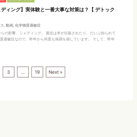
ディング】実体験と一番大事な対策は？【 デトック
クス
,
動画
,
化学物質過敏症
からの影響、シェディング。 最近は本が出版されたり、だいぶ知られて
質過敏症なので、昨年から何度も体調を崩しています。 そして、昨年
3
…
19
Next »