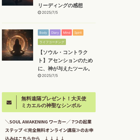
リーディングの感想
2025/7/5
Body
Diary
Mind
Spirit
ライフコーチング
【ソウル・コントラク
ト】アセンションのため
に、神が与えたツール。
2025/7/5
無料遠隔プレゼント！大天使
ミカエルの神聖なシンボル
＼SOUL AWAKENING ワーカー／ 7つの起業
ステップ ≪完全無料オンライン講座≫のお申
込みはこちらから ↓ ↓ ↓ ↓