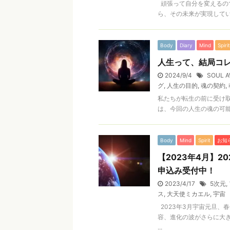
頑張って自分を変えるの
ら、その未来が実現している
Body
Diary
Mind
Spirit
人生って、結局コ
2024/9/4
SOUL
グ
,
人生の目的
,
魂の契約
,
私たちが転生の前に受け
は、今回の人生の魂の可能性
Body
Mind
Spirit
お知
【2023年4月】
申込み受付中！
2023/4/17
5次元
,
ス
,
大天使ミカエル
,
宇宙
2023年3月宇宙元旦、
容、進化の波がさらに大き
...