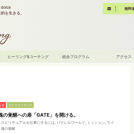
olce
無料
魂の目的を生きる。
て
ヒーリング&コーチング
総合プログラム
アクセス
らせ
ライフコーチング
】魂の覚醒への扉「GATE」を開ける。
,
スピリチュアルを仕事にするには
,
パラレルワールド
,
ミッション
,
ライ
,
魂の覚醒