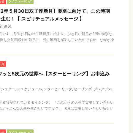
らせ
ライフコーチング
22年５月30日双子座新月】夏至に向けて、この時期
生む！【 スピリチュアルメッセージ 】
至
,
新月
新月です。 5月は1日の牡牛座新月に始まり、ひと月に新月が2回の特別な
公開した動画撮影の前日に、既に動画を撮影していたのですが、なぜか操
らせ
フワッと5次元の世界へ【スターヒーリング】お申込み
アシュタール
,
スケジュール
,
スターヒーリング
,
ヒーリング
,
プレアデス
,
変化変容が訪れているタイミング。 「これからの人生で実現していきたい
れからどんな人生を生きたいですか？」 6月は実現していきたい新しい
らせ
ライフコーチング