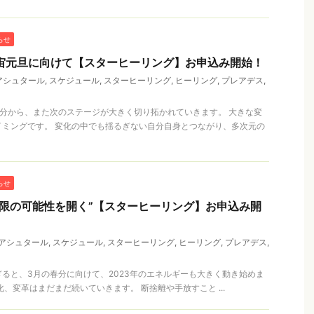
らせ
宇宙元旦に向けて【スターヒーリング】お申込み開始！
アシュタール
,
スケジュール
,
スターヒーリング
,
ヒーリング
,
プレアデス
,
春分から、また次のステージが大きく切り拓かれていきます。 大きな変
イミングです。 変化の中でも揺るぎない自分自身とつながり、多次元の
らせ
“無限の可能性を開く”【スターヒーリング】お申込み開
アシュタール
,
スケジュール
,
スターヒーリング
,
ヒーリング
,
プレアデス
,
ぎると、3月の春分に向けて、2023年のエネルギーも大きく動き始めま
化、変革はまだまだ続いていきます。 断捨離や手放すこと ...