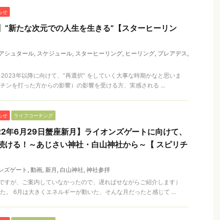
らせ
0月】“新たな次元での人生を生きる”【スターヒーリン
！
アシュタール
,
スケジュール
,
スターヒーリング
,
ヒーリング
,
プレアデス
,
、2023年以降に向けて、”再選択” をしていく大事な時期かなと思いま
チンを打った方からの影響）の影響を受ける方、実感される ...
らせ
ライフコーチング
22年6月29日蟹座新月】ライオンズゲートに向けて、
続ける！～あじさい神社・白山神社から～【 スピリチ
】
ンズゲート
,
動画
,
新月
,
白山神社
,
神社参拝
ですが、ご案内していなかったので、遅ればせながらご紹介します）
た。 6月は大きくエネルギーが動いた、そんな月だったと感じて ...