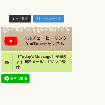
もっと見る
フォローする
【Today's Message】が届き
ます 無料メールマガジンご登
録