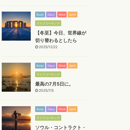
Body
Diary
Mind
Spirit
ライフコーチング
【冬至】今日、世界線が
切り替わるとしたら
2025/12/22
Body
Diary
Mind
Spirit
ライフコーチング
最高の7月5日に。
2025/7/5
Body
Diary
Mind
Spirit
ライフコーチング
ソウル・コントラクト・