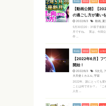
Body
Mind
Spirit
お知
【動画公開】【20
の過ごし方が違いを
2022/6/3
動画
,
夏
5月30日20：31双子座
月ですね。 実は、今回
作 ...
Body
Mind
Spirit
お知
【2022年6月】
開始！
2022/6/3
5次元
,
大天使ミカエル
,
宇宙
2022年、誰にとっても
ことは何ですか？」 「こ
人生 ...
Body
Mind
Spirit
お知