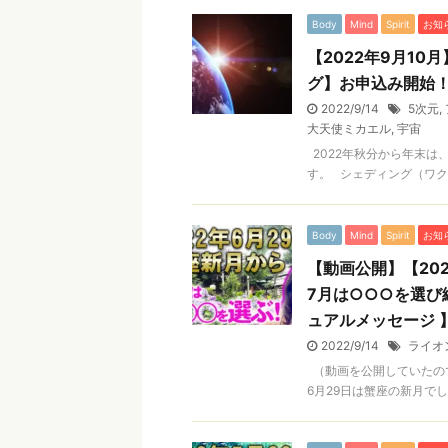
Body
Mind
Spirit
お知
【2022年9月1
グ】お申込み開始
2022/9/14
5次元
,
大天使ミカエル
,
宇宙
2022年秋分から年末は
す。 シェディング（ワク
Body
Mind
Spirit
お知
【動画公開】【20
7月は○○○を選び
ュアルメッセージ 
2022/9/14
ライオ
（動画を公開していたの
6月29日は蟹座の新月でし