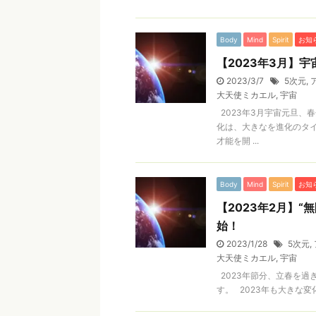
Body
Mind
Spirit
お知
【2023年3月】
2023/3/7
5次元
,
大天使ミカエル
,
宇宙
2023年3月宇宙元旦、
化は、大きなを進化のタ
才能を開 ...
Body
Mind
Spirit
お知
【2023年2月】
始！
2023/1/28
5次元
,
大天使ミカエル
,
宇宙
2023年節分、立春を過
す。 2023年も大きな変