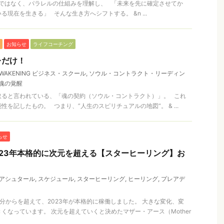
ではなく、パラレルの仕組みを理解し、 「未来を先に確定させてか
現在を生きる」 そんな生き方へシフトする。 &n ...
お知らせ
ライフコーチング
レだけ！
 AWAKENING ビジネス・スクール
,
ソウル・コントラクト・リーディン
魂の覚醒
取ると言われている、「魂の契約（ソウル・コントラクト）」。 これ
を記したもの。 つまり、”人生のスピリチュアルの地図“。 & ...
らせ
2023年本格的に次元を超える【スターヒーリング】お
アシュタール
,
スケジュール
,
スターヒーリング
,
ヒーリング
,
プレアデ
春分からを超えて、2023年が本格的に稼働しました。 大きな変化、変
くなっています。 次元を超えていくと決めたマザー・アース（Mother