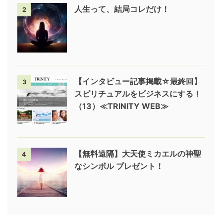
人生って、結局コレだけ！
2
【インタビュー記事掲載☆最終回】
3
スピリチュアルをビジネスにする！
（13）≪TRINITY WEB≫
【無料遠隔】大天使ミカエルの神聖
4
なシンボル プレゼント！