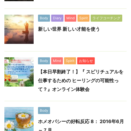
Body
Diary
Mind
Spirit
ライフコーチング
新しい世界 新しい才能を使う
Body
Mind
Spirit
お知らせ
【本日早割終了！】『 スピリチュアルを
仕事するための ヒーリングの可能性っ
て？』オンライン体験会
Body
ホメオパシーの好転反応 8： 2016年6月
～７月