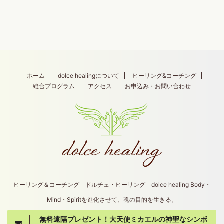
ホーム
dolce healingについて
ヒーリング&コーチング
総合プログラム
アクセス
お申込み・お問い合わせ
ヒーリング＆コーチング ドルチェ・ヒーリング dolce healing Body・
Mind・Spiritを進化させて、魂の目的を生きる。
無料遠隔プレゼント！大天使ミカエルの神聖なシンボ
Copyright© dolce healing , 2026 All Rights