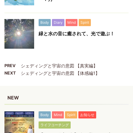
Body
Diary
Mind
Spirit
緑と水の音に癒されて、光で遊ぶ！
PREV
シェディングと宇宙の意図 【真実編】
NEXT
シェディングと宇宙の意図 【体感編1】
NEW
Body
Mind
Spirit
お知らせ
ライフコーチング