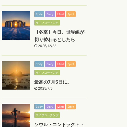
Body
Diary
Mind
Spirit
ライフコーチング
【冬至】今日、世界線が
切り替わるとしたら
2025/12/22
Body
Diary
Mind
Spirit
ライフコーチング
最高の7月5日に。
2025/7/5
Body
Diary
Mind
Spirit
ライフコーチング
ソウル・コントラクト・