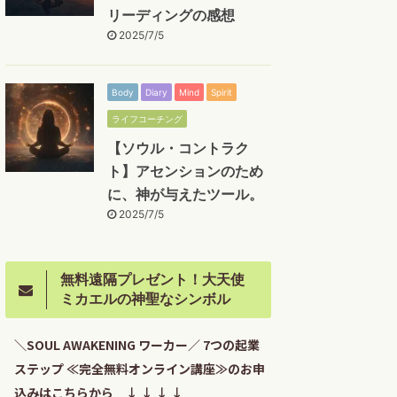
リーディングの感想
2025/7/5
Body
Diary
Mind
Spirit
ライフコーチング
【ソウル・コントラク
ト】アセンションのため
に、神が与えたツール。
2025/7/5
無料遠隔プレゼント！大天使
ミカエルの神聖なシンボル
＼SOUL AWAKENING ワーカー／ 7つの起業
ステップ ≪完全無料オンライン講座≫のお申
込みはこちらから ↓ ↓ ↓ ↓