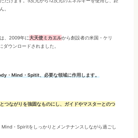
ただけます。5次元から12次元のエネルギーを使用し、距
ん。
、2009年に
大天使ミカエル
から創設者の米国・ケリ
n）氏にダウンロードされました。
y・Mind・Spitit、必要な領域に作用します。
とつながりを強固なものにし、ガイドやマスターとのつ
Mind・Spiritをしっかりとメンテナンスしながら過ごし