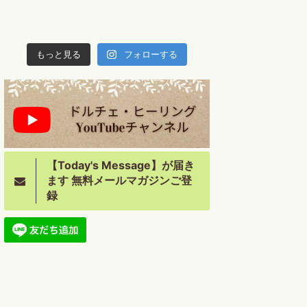
もっと見る
フォローする
【Today's Message】が届き
ます 無料メールマガジンご登
録