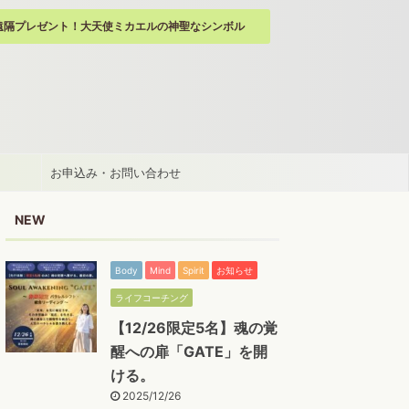
遠隔プレゼント！大天使ミカエルの神聖なシンボル
お申込み・お問い合わせ
NEW
Body
Mind
Spirit
お知らせ
ライフコーチング
【12/26限定5名】魂の覚
醒への扉「GATE」を開
ける。
2025/12/26