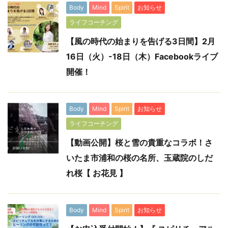
Body
Mind
Spirit
お知らせ
ライフコーチング
【風の時代の始まりを告げる3日間】2月
16日（火）-18日（木）Facebookライブ
開催！
Body
Mind
Spirit
お知らせ
ライフコーチング
【動画公開】桜と雪の貴重なコラボ！さ
いたま市浦和の桜の名所、玉蔵院のしだ
れ桜【 お花見 】
Body
Mind
Spirit
お知らせ