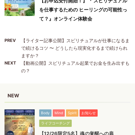
【お申込受付開始！】『 スピリチュアル
を仕事するための ヒーリングの可能性っ
て？』オンライン体験会
PREV
【ライター記事公開】スピリチュアルが仕事になるま
で続けるコツ 〜 どうしたら現実化するまで続けられ
ますか？
NEXT
【動画公開】スピリチュアル起業でお金を生み出すも
の？
NEW
Body
Mind
Spirit
お知らせ
ライフコーチング
【12/26限定5名】魂の覚醒への扉