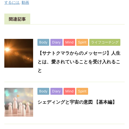
するには
,
動画
関連記事
Body
Diary
Mind
Spirit
ライフコーチング
【サナトクマラからのメッセージ】人生
とは、愛されていることを受け入れるこ
と
Body
Diary
Mind
Spirit
シェディングと宇宙の意図 【基本編】