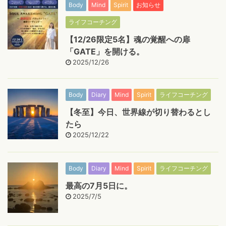
Body
Mind
Spirit
お知らせ
ライフコーチング
【12/26限定5名】魂の覚醒への扉
「GATE」を開ける。
2025/12/26
Body
Diary
Mind
Spirit
ライフコーチング
【冬至】今日、世界線が切り替わるとし
たら
2025/12/22
Body
Diary
Mind
Spirit
ライフコーチング
最高の7月5日に。
2025/7/5