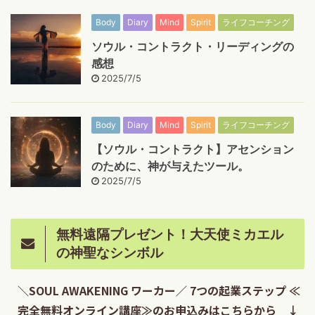
Body
Diary
Mind
Spirit
ライフコーチング
ソウル・コントラクト・リーディングの
感想
2025/7/5
Body
Diary
Mind
Spirit
ライフコーチング
【ソウル・コントラクト】アセンション
のために、神が与えたツール。
2025/7/5
無料遠隔プレゼント！大天使ミカエル
の神聖なシンボル
＼SOUL AWAKENING ワーカー／ 7つの起業ステップ ≪
完全無料オンライン講座≫のお申込みはこちらから ↓