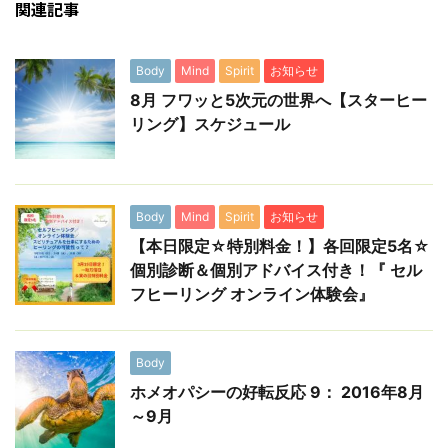
関連記事
Body
Mind
Spirit
お知らせ
8月 フワッと5次元の世界へ【スターヒー
リング】スケジュール
Body
Mind
Spirit
お知らせ
【本日限定☆特別料金！】各回限定5名☆
個別診断＆個別アドバイス付き！『 セル
フヒーリング オンライン体験会』
Body
ホメオパシーの好転反応 9： 2016年8月
～9月