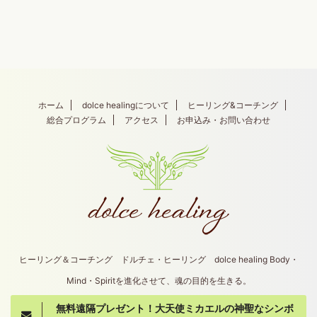
ホーム
dolce healingについて
ヒーリング&コーチング
総合プログラム
アクセス
お申込み・お問い合わせ
ヒーリング＆コーチング ドルチェ・ヒーリング dolce healing Body・
Mind・Spiritを進化させて、魂の目的を生きる。
無料遠隔プレゼント！大天使ミカエルの神聖なシンボ
Copyright© dolce healing , 2026 All Rights