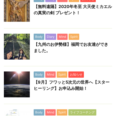
【無料遠隔】2020年冬至 大天使ミカエル
の真実の剣 プレゼント！
Body
Diary
Mind
Spirit
【九州のお伊勢様】福岡でお友達ができ
ました。
Body
Mind
Spirit
お知らせ
【9月】フワッと5次元の世界へ【スター
ヒーリング】お申込み開始！
Body
Mind
Spirit
ライフコーチング