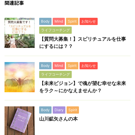
関連記事
Body
Mind
Spirit
お知らせ
ライフコーチング
【質問大募集！】スピリチュアルを仕事
にするには？？
Body
Mind
Spirit
お知らせ
ライフコーチング
【未来ビジョン】で魂が望む幸せな未来
をラク～にかなえませんか？
Body
Diary
Spirit
山川鉱矢さんの本