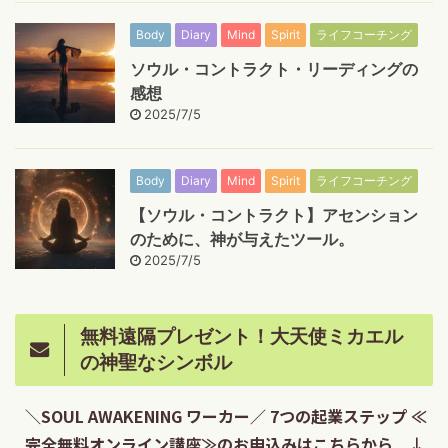
Body
Diary
Mind
Spirit
ライフコーチング
ソウル・コントラクト・リーディングの
感想
2025/7/5
Body
Diary
Mind
Spirit
ライフコーチング
【ソウル・コントラクト】アセンション
のために、神が与えたツール。
2025/7/5
無料遠隔プレゼント！大天使ミカエル
の神聖なシンボル
＼SOUL AWAKENING ワーカー／ 7つの起業ステップ ≪
完全無料オンライン講座≫のお申込みはこちらから ↓