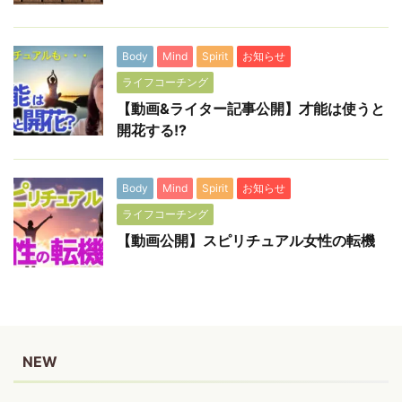
Body
Mind
Spirit
お知らせ
ライフコーチング
【動画&ライター記事公開】才能は使うと
開花する!?
Body
Mind
Spirit
お知らせ
ライフコーチング
【動画公開】スピリチュアル女性の転機
NEW