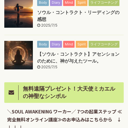
Body
Diary
Mind
Spirit
ライフコーチング
ソウル・コントラクト・リーディングの
感想
2025/7/5
Body
Diary
Mind
Spirit
ライフコーチング
【ソウル・コントラクト】アセンション
のために、神が与えたツール。
2025/7/5
無料遠隔プレゼント！大天使ミカエル
の神聖なシンボル
＼SOUL AWAKENING ワーカー／ 7つの起業ステップ ≪
完全無料オンライン講座≫のお申込みはこちらから ↓
↓ ↓ ↓