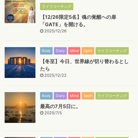
ライフコーチング
【12/26限定5名】魂の覚醒への扉
「GATE」を開ける。
2025/12/26
Body
Diary
Mind
Spirit
ライフコーチング
【冬至】今日、世界線が切り替わるとし
たら
2025/12/22
Body
Diary
Mind
Spirit
ライフコーチング
最高の7月5日に。
2025/7/5