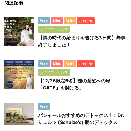
関連記事
Body
Mind
Spirit
お知らせ
ライフコーチング
【風の時代の始まりを告げる3日間】無事
終了しました！
Body
Mind
Spirit
お知らせ
ライフコーチング
【12/26限定5名】魂の覚醒への扉
「GATE」を開ける。
Body
バシャールおすすめのデトックス 1： Dr.
シュルツ (Schulze’s) 腸のデトックス