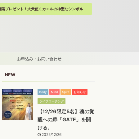
遠隔プレゼント！大天使ミカエルの神聖なシンボル
お申込み・お問い合わせ
NEW
Body
Mind
Spirit
お知らせ
ライフコーチング
【12/26限定5名】魂の覚
醒への扉「GATE」を開
ける。
2025/12/26