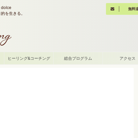
olce
無料
魂の目的を生きる。
て
ヒーリング&コーチング
総合プログラム
アクセス