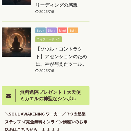
リーディングの感想
2025/7/5
Body
Diary
Mind
Spirit
ライフコーチング
【ソウル・コントラク
ト】アセンションのため
に、神が与えたツール。
2025/7/5
無料遠隔プレゼント！大天使
ミカエルの神聖なシンボル
＼SOUL AWAKENING ワーカー／ 7つの起業
ステップ ≪完全無料オンライン講座≫のお申
込みはこちらから ↓ ↓ ↓ ↓