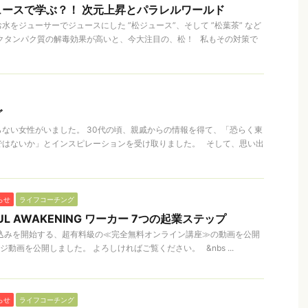
ースで学ぶ？！ 次元上昇とパラレルワールド
水をジューサーでジュースにした ”松ジュース”、そして ”松葉茶” など
クタンパク質の解毒効果が高いと、今大注目の、松！ 私もその対策で
グ
ない女性がいました。 30代の頃、親戚からの情報を得て、「恐らく東
ではないか」とインスピレーションを受け取りました。 そして、思い出
らせ
ライフコーチング
L AWAKENING ワーカー 7つの起業ステップ
申込みを開始する、超有料級の≪完全無料オンライン講座≫の動画を公開
動画を公開しました。 よろしければご覧ください。 &nbs ...
らせ
ライフコーチング