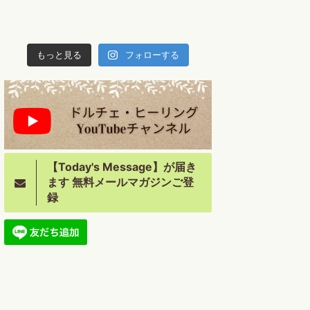
もっと見る
フォローする
【Today's Message】が届き
ます 無料メールマガジンご登
録