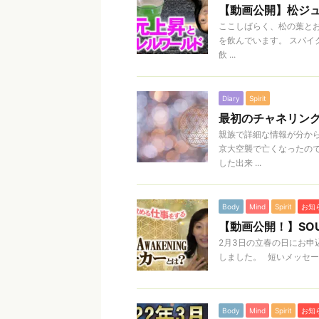
【動画公開】松ジュ
ここしばらく、松の葉とお
を飲んでいます。 スパイ
飲 ...
Diary
Spirit
最初のチャネリン
親族で詳細な情報が分から
京大空襲で亡くなったの
した出来 ...
Body
Mind
Spirit
お知
【動画公開！】SOU
2月3日の立春の日にお
しました。 短いメッセージ
Body
Mind
Spirit
お知