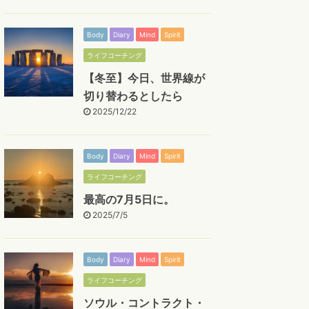
Body
Diary
Mind
Spirit
ライフコーチング
【冬至】今日、世界線が
切り替わるとしたら
2025/12/22
Body
Diary
Mind
Spirit
ライフコーチング
最高の7月5日に。
2025/7/5
Body
Diary
Mind
Spirit
ライフコーチング
ソウル・コントラクト・