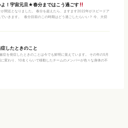
いよ！宇宙元旦★春分まではこう過ごす
が間近となりました。 春分を超えたら、ますます2022年がスピードア
でいきます。 春分目前のこの時期はどう過ごしたらいい？ 今、大切
発症したときのこと
過敏症を発症したときのことは今でも鮮明に覚えています。 その年の5月
場に変わり、10名くらいで移動したチームのメンバーが色々な身体の不