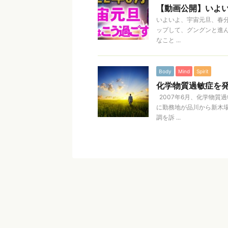
【動画公開】いよ
いよいよ、宇宙元旦、春分
ップして、グングンと進ん
なこと ...
Body
Mind
Spirit
化学物質過敏症を
2007年6月、化学物質
に勤務地が品川から新木
調を訴 ...