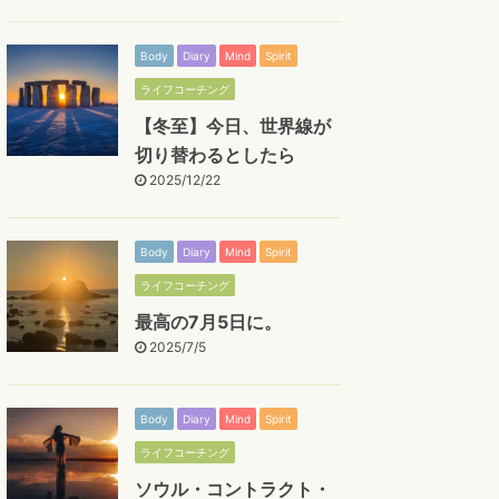
Body
Diary
Mind
Spirit
ライフコーチング
【冬至】今日、世界線が
切り替わるとしたら
2025/12/22
Body
Diary
Mind
Spirit
ライフコーチング
最高の7月5日に。
2025/7/5
Body
Diary
Mind
Spirit
ライフコーチング
ソウル・コントラクト・