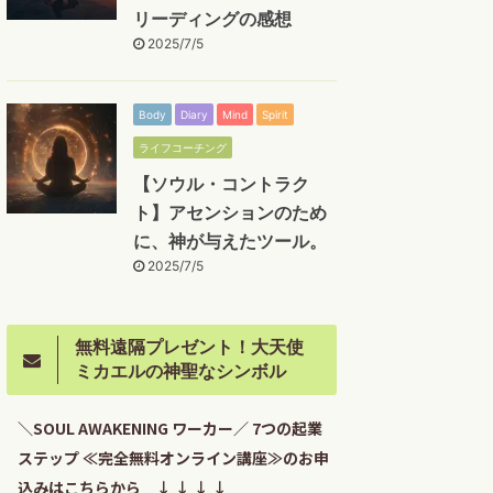
リーディングの感想
2025/7/5
Body
Diary
Mind
Spirit
ライフコーチング
【ソウル・コントラク
ト】アセンションのため
に、神が与えたツール。
2025/7/5
無料遠隔プレゼント！大天使
ミカエルの神聖なシンボル
＼SOUL AWAKENING ワーカー／ 7つの起業
ステップ ≪完全無料オンライン講座≫のお申
込みはこちらから ↓ ↓ ↓ ↓