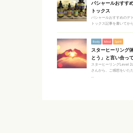
バシャールおすすめのデ
トックス
バシャールおすすめのデトッ
トックス記事を書いてから
Body
Mind
Spirit
スターヒーリング体
とう」と言い合っ
スターヒーリングLevel
さんから、ご感想をいた
...