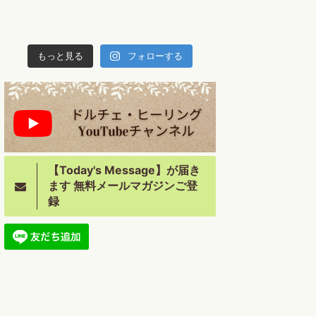
もっと見る
フォローする
【Today's Message】が届き
ます 無料メールマガジンご登
録