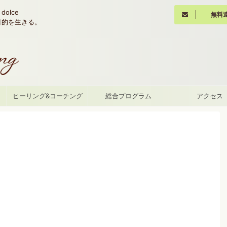
olce
無料
魂の目的を生きる。
て
ヒーリング&コーチング
総合プログラム
アクセス