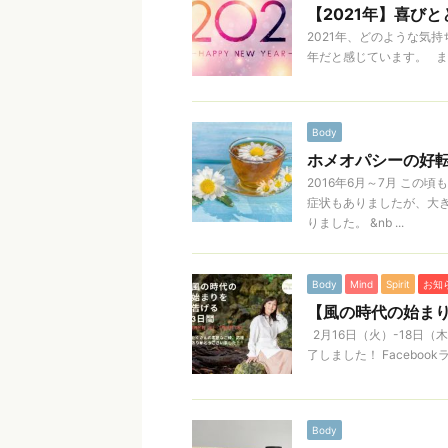
【2021年】喜び
2021年、どのような気
年だと感じています。 まず
Body
ホメオパシーの好転反
2016年6月～7月 こ
症状もありましたが、大
りました。 &nb ...
Body
Mind
Spirit
お知
【風の時代の始ま
2月16日（火）-18日
了しました！ Facebo
Body