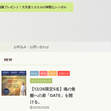
遠隔プレゼント！大天使ミカエルの神聖なシンボル
お申込み・お問い合わせ
NEW
Body
Mind
Spirit
お知らせ
ライフコーチング
【12/26限定5名】魂の覚
醒への扉「GATE」を開
ける。
2025/12/26