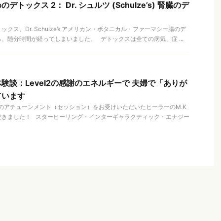
トックス 2： Dr. シュルツ (Schulze’s) 腎臓のデ
クス、Dr. Schulze’s アメリカン・ボタニカル・ファーマシー腸のデ
、随分時間が経ってしまいました。 デトックスは全ての病気、症 ...
験談：Level2の感謝のエネルギーで 夫婦で「ありが
ています
 2のアチューンメント（セッション）をお受けいただいたヒーラーのM.K
だきました！ スターヒーリング・インターギャラクティック・エナジー