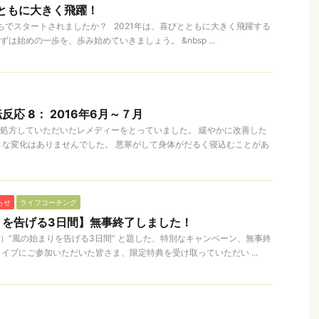
とともに大きく飛躍！
持ちでスタートされましたか？ 2021年は、喜びとともに大きく飛躍する
は始めの一歩を、歩み始めていきましょう。 &nbsp ...
応 8： 2016年6月～７月
の頃も処方していただいたレメディーをとっていました。 緩やかに改善した
きな変化はありませんでした。 悪寒がして身体がだるく寝込むことがあ
らせ
ライフコーチング
りを告げる3日間】無事終了しました！
（木）”風の始まりを告げる3日間” と題した、特別なキャンペーン、無事終
okライブにご参加いただいた皆さま、限定特典を受け取っていただい ...