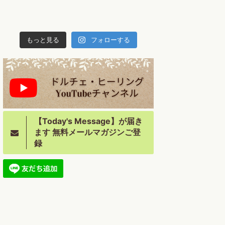
もっと見る
フォローする
【Today's Message】が届き
ます 無料メールマガジンご登
録