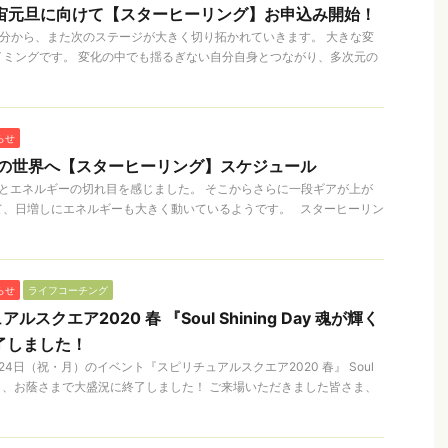
宇宙元旦に向けて【スターヒーリング】お申込み開始！
春分から、また次のステージが大きく切り拓かれていきます。 大きな変
イミングです。 変化の中でも揺るぎない自分自身とつながり、多次元の
らせ
元の世界へ【スターヒーリング】スケジュール
とエネルギーの切れ目を感じました。 そこからさらに一段ギアが上が
て、日増しにエネルギーも大きく動いているようです。 スターヒーリン
らせ
ライフコーチング
スクエア2020 春 『Soul Shining Day 魂が輝く
了しました！
4日（祝・月）のイベント『スピリチュアルスクエア2020 春』 Soul
の輝く一日、お蔭さまで大盛況に終了しました！ ご来場いただきました皆さま、