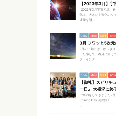
【2023年3月】
2023年3月宇宙元旦、
化は、大きなを進化のタ
才能を開 ...
Body
Mind
Spirit
お知
3月 フワッと5次
2月の中旬には、はっきり
った感じで、春分に向け
グ・インタ ...
Body
Mind
Spirit
お知
【御礼】スピリチュアル
一日』 大盛況に終
ご案内をしてきました2月2
Shining Day 魂
...