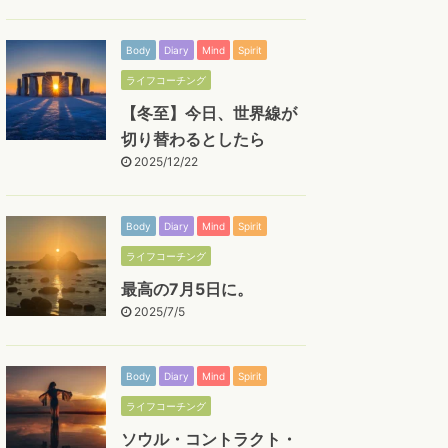
Body
Diary
Mind
Spirit
ライフコーチング
【冬至】今日、世界線が
切り替わるとしたら
2025/12/22
Body
Diary
Mind
Spirit
ライフコーチング
最高の7月5日に。
2025/7/5
Body
Diary
Mind
Spirit
ライフコーチング
ソウル・コントラクト・