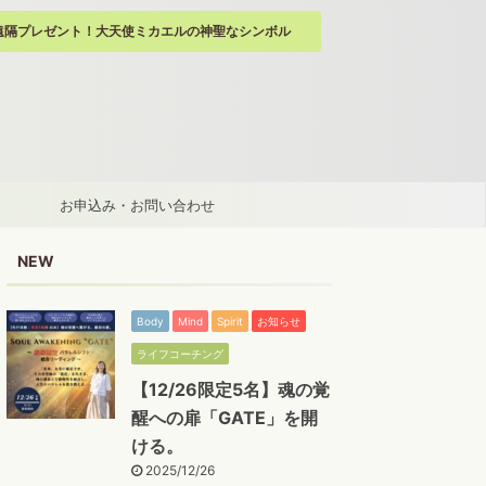
遠隔プレゼント！大天使ミカエルの神聖なシンボル
お申込み・お問い合わせ
NEW
Body
Mind
Spirit
お知らせ
ライフコーチング
【12/26限定5名】魂の覚
醒への扉「GATE」を開
ける。
2025/12/26