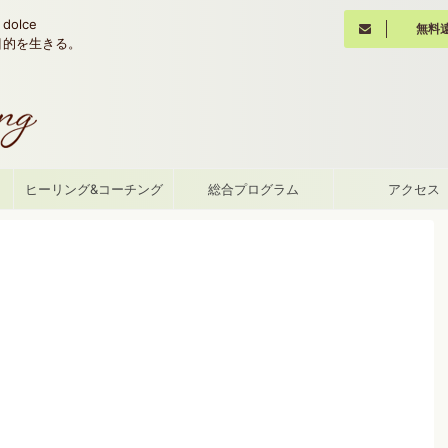
olce
無料
魂の目的を生きる。
て
ヒーリング&コーチング
総合プログラム
アクセス