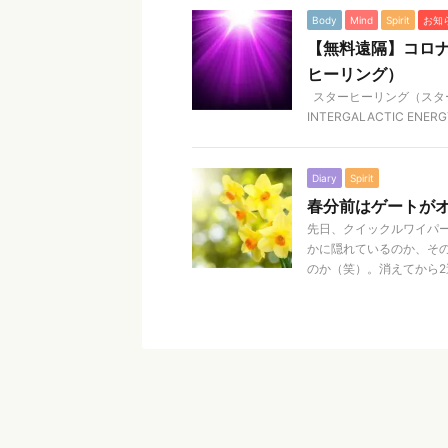
Body
Mind
Spirit
お知
【無料遠隔】コロ
ヒーリング）
スターヒーリング（スターヒ
INTERGALACTIC E
Diary
Spirit
春分前はゲートが
先日、クイックルワイパ
かに隠れているのか、そ
のか（笑）。消えてから2週間