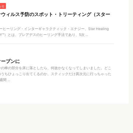
らせ
ナウィルス予防のスポット・トリーティング（スター
ーリング・インターギャラクティック・エナジー、Star Healing
NERGY™）とは、プレアデスのヒーリング手法であり、5次 ...
オープンに
ーの棒の部分を床に落としたら、何故かなくなってしまいました。どこ
のうちひょっこり出てくるのか、スティックだけ異次元に行っちゃった
 ...