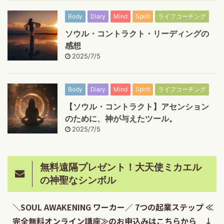
Body
Diary
Mind
Spirit
ライフコーチング
ソウル・コントラクト・リーディングの
感想
2025/7/5
Body
Diary
Mind
Spirit
ライフコーチング
【ソウル・コントラクト】アセンション
のために、神が与えたツール。
2025/7/5
無料遠隔プレゼント！大天使ミカエル
の神聖なシンボル
＼SOUL AWAKENING ワーカー／ 7つの起業ステップ ≪
完全無料オンライン講座≫のお申込みはこちらから ↓