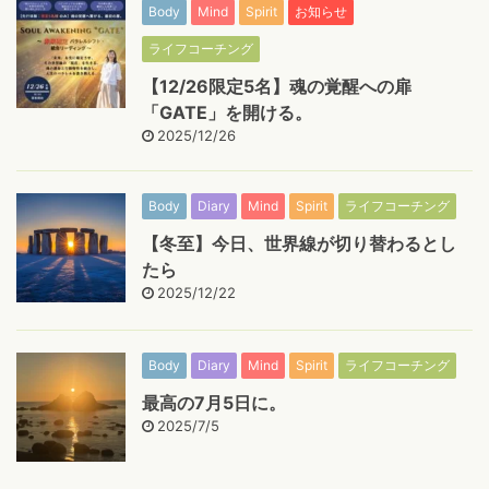
Body
Mind
Spirit
お知らせ
ライフコーチング
【12/26限定5名】魂の覚醒への扉
「GATE」を開ける。
2025/12/26
Body
Diary
Mind
Spirit
ライフコーチング
【冬至】今日、世界線が切り替わるとし
たら
2025/12/22
Body
Diary
Mind
Spirit
ライフコーチング
最高の7月5日に。
2025/7/5