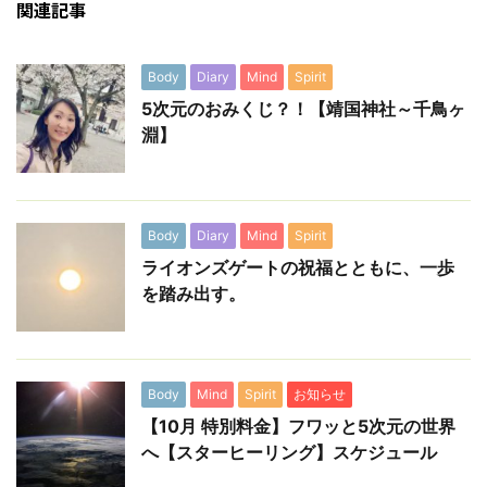
関連記事
Body
Diary
Mind
Spirit
5次元のおみくじ？！【靖国神社～千鳥ヶ
淵】
Body
Diary
Mind
Spirit
ライオンズゲートの祝福とともに、一歩
を踏み出す。
Body
Mind
Spirit
お知らせ
【10月 特別料金】フワッと5次元の世界
へ【スターヒーリング】スケジュール