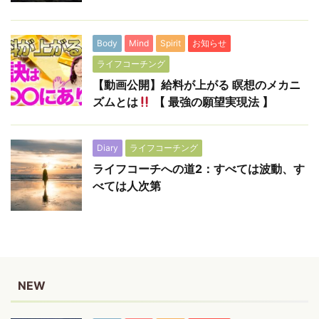
Body
Mind
Spirit
お知らせ
ライフコーチング
【動画公開】給料が上がる 瞑想のメカニ
ズムとは
【 最強の願望実現法 】
Diary
ライフコーチング
ライフコーチへの道2：すべては波動、す
べては人次第
NEW