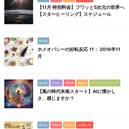
【11月 特別料金】フワッと5次元の世界へ
【スターヒーリング】スケジュール
Body
ホメオパシーの好転反応 11： 2016年11
月
Body
Diary
Mind
Spirit
ライフコーチング
【風の時代本格スタート】AIに懐かし
さ、感じますか？
Body
Mind
Spirit
お知らせ