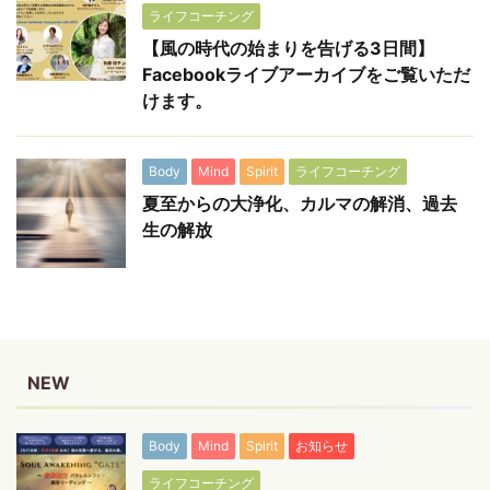
ライフコーチング
【風の時代の始まりを告げる3日間】
Facebookライブアーカイブをご覧いただ
けます。
Body
Mind
Spirit
ライフコーチング
夏至からの大浄化、カルマの解消、過去
生の解放
NEW
Body
Mind
Spirit
お知らせ
ライフコーチング