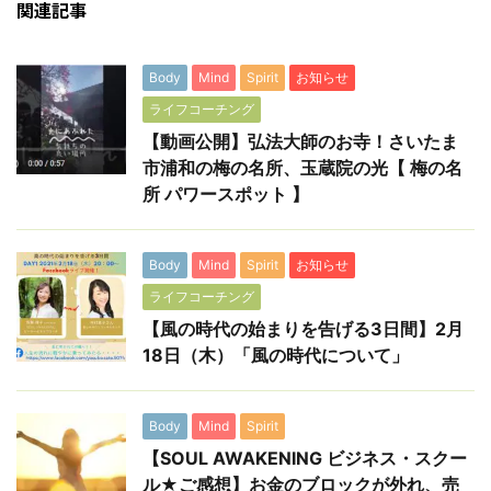
関連記事
Body
Mind
Spirit
お知らせ
ライフコーチング
【動画公開】弘法大師のお寺！さいたま
市浦和の梅の名所、玉蔵院の光【 梅の名
所 パワースポット 】
Body
Mind
Spirit
お知らせ
ライフコーチング
【風の時代の始まりを告げる3日間】2月
18日（木）「風の時代について」
Body
Mind
Spirit
【SOUL AWAKENING ビジネス・スクー
ル★ご感想】お金のブロックが外れ、売