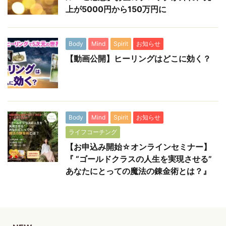
上が5000円から150万円に
Body
Mind
Spirit
お知らせ
【動画公開】ヒーリングはどこに効く？
Body
Mind
Spirit
お知らせ
ライフコーチング
【お申込み開始☆オンラインセミナー】
『 “ゴールドクラスの人生を実現させる”
あなたにとっての魔法の錬金術とは？』