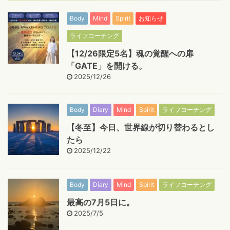
Body
Mind
Spirit
お知らせ
ライフコーチング
【12/26限定5名】魂の覚醒への扉
「GATE」を開ける。
2025/12/26
Body
Diary
Mind
Spirit
ライフコーチング
【冬至】今日、世界線が切り替わるとし
たら
2025/12/22
Body
Diary
Mind
Spirit
ライフコーチング
最高の7月5日に。
2025/7/5