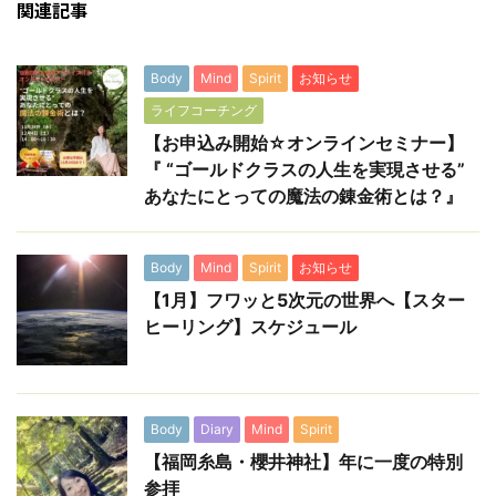
関連記事
Body
Mind
Spirit
お知らせ
ライフコーチング
【お申込み開始☆オンラインセミナー】
『 “ゴールドクラスの人生を実現させる”
あなたにとっての魔法の錬金術とは？』
Body
Mind
Spirit
お知らせ
【1月】フワッと5次元の世界へ【スター
ヒーリング】スケジュール
Body
Diary
Mind
Spirit
【福岡糸島・櫻井神社】年に一度の特別
参拝