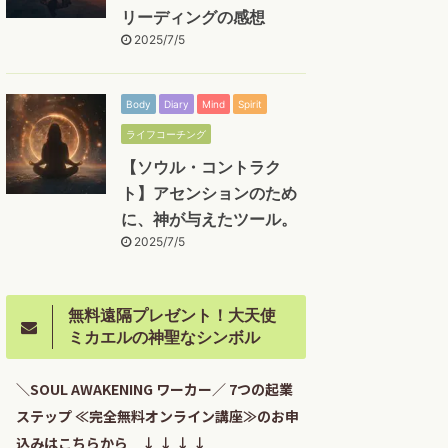
リーディングの感想
2025/7/5
Body
Diary
Mind
Spirit
ライフコーチング
【ソウル・コントラク
ト】アセンションのため
に、神が与えたツール。
2025/7/5
無料遠隔プレゼント！大天使
ミカエルの神聖なシンボル
＼SOUL AWAKENING ワーカー／ 7つの起業
ステップ ≪完全無料オンライン講座≫のお申
込みはこちらから ↓ ↓ ↓ ↓