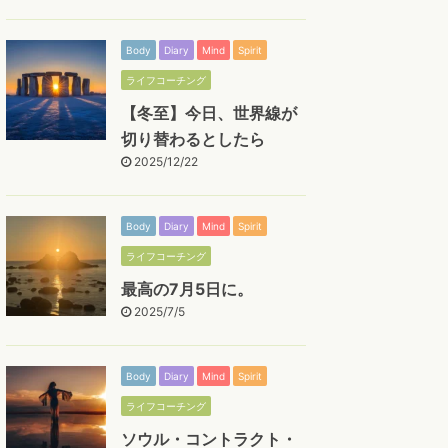
Body
Diary
Mind
Spirit
ライフコーチング
【冬至】今日、世界線が
切り替わるとしたら
2025/12/22
Body
Diary
Mind
Spirit
ライフコーチング
最高の7月5日に。
2025/7/5
Body
Diary
Mind
Spirit
ライフコーチング
ソウル・コントラクト・