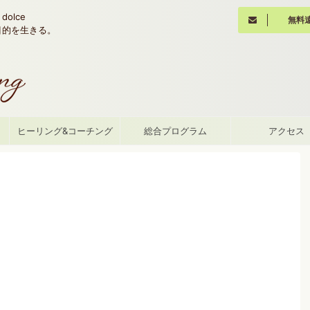
olce
無料
魂の目的を生きる。
て
ヒーリング&コーチング
総合プログラム
アクセス