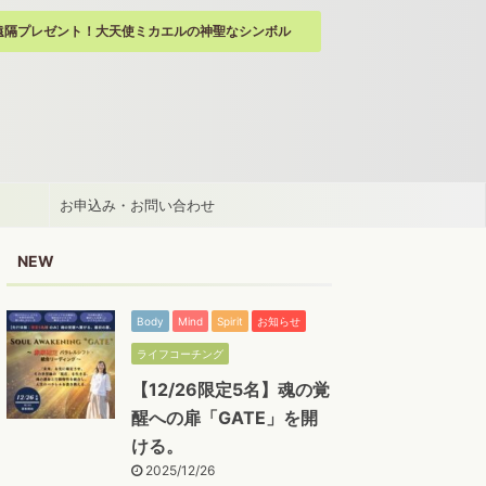
遠隔プレゼント！大天使ミカエルの神聖なシンボル
お申込み・お問い合わせ
NEW
Body
Mind
Spirit
お知らせ
ライフコーチング
【12/26限定5名】魂の覚
醒への扉「GATE」を開
ける。
2025/12/26