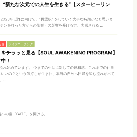
0月】“新たな次元での人生を生きる”【スターヒーリン
！
、2023年以降に向けて、”再選択” をしていく大事な時期かなと思いま
チンを打った方からの影響）の影響を受ける方、実感される ...
らせ
ライフコーチング
 をチラッと見る【SOUL AWAKENING PROGRAM】
付中！
流れ始めています。 今までの生活に対しての違和感、これまでの仕事
にいいの？という気持ちが生まれ、本当の自分へ回帰を望む流れが出て
..
覚醒への扉「GATE」を開ける。