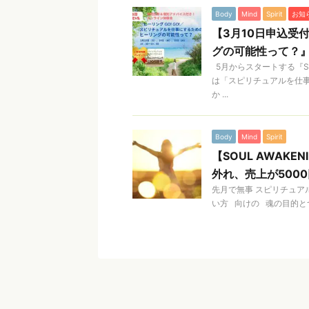
Body
Mind
Spirit
お知
【3月10日申込受
グの可能性って？
5月からスタートする『SO
は「スピリチュアルを仕
か ...
Body
Mind
Spirit
【SOUL AWAK
外れ、売上が5000
先月で無事 スピリチュア
い方 向けの 魂の目的とつ