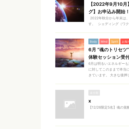
【2022年9月1
グ】お申込み開始
2022年秋分から年末は
す。 シェディング（ワク
Body
Mind
Spirit
お知
6月 ”魂のトリセツ”
体験セッション受
6月は明るいエネルギーも
に対してこのままで本当
きています。 大きな後押し .
未分類
x
【12/26限定5名】魂の