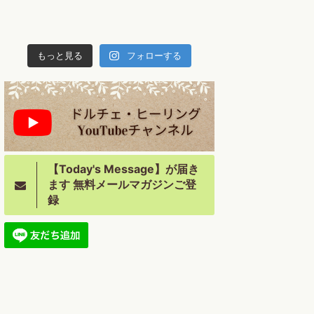
もっと見る
フォローする
【Today's Message】が届き
ます 無料メールマガジンご登
録