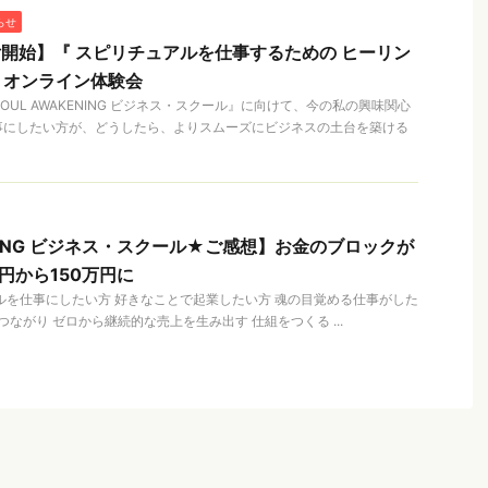
らせ
付開始】『 スピリチュアルを仕事するための ヒーリン
』オンライン体験会
UL AWAKENING ビジネス・スクール』に向けて、今の私の興味関心
事にしたい方が、どうしたら、よりスムーズにビジネスの土台を築ける
ENING ビジネス・スクール★ご感想】お金のブロックが
円から150万円に
ルを仕事にしたい方 好きなことで起業したい方 魂の目覚める仕事がした
ながり ゼロから継続的な売上を生み出す 仕組をつくる ...