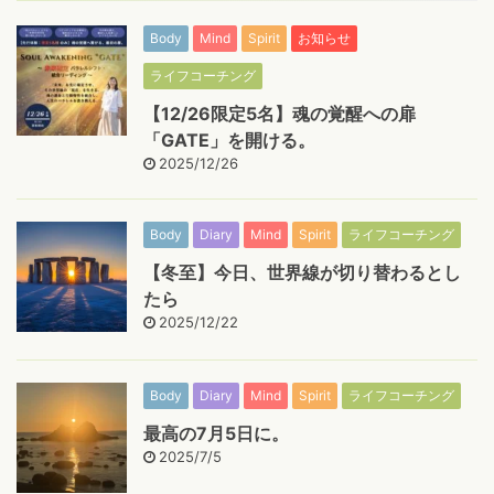
Body
Mind
Spirit
お知らせ
ライフコーチング
【12/26限定5名】魂の覚醒への扉
「GATE」を開ける。
2025/12/26
Body
Diary
Mind
Spirit
ライフコーチング
【冬至】今日、世界線が切り替わるとし
たら
2025/12/22
Body
Diary
Mind
Spirit
ライフコーチング
最高の7月5日に。
2025/7/5