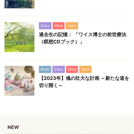
Diary
Mind
Spirit
過去生の記憶： 「ワイス博士の前世療法
（瞑想CDブック）」
Body
Diary
Mind
Spirit
【2023年】魂の壮大な計画 ～新たな道を
切り開く～
NEW