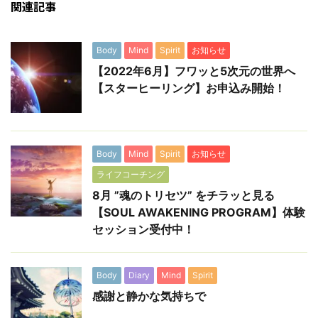
関連記事
Body
Mind
Spirit
お知らせ
【2022年6月】フワッと5次元の世界へ
【スターヒーリング】お申込み開始！
Body
Mind
Spirit
お知らせ
ライフコーチング
8月 ”魂のトリセツ” をチラッと見る
【SOUL AWAKENING PROGRAM】体験
セッション受付中！
Body
Diary
Mind
Spirit
感謝と静かな気持ちで