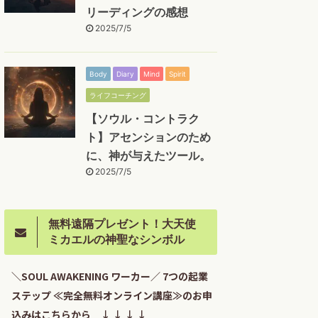
リーディングの感想
2025/7/5
Body
Diary
Mind
Spirit
ライフコーチング
【ソウル・コントラク
ト】アセンションのため
に、神が与えたツール。
2025/7/5
無料遠隔プレゼント！大天使
ミカエルの神聖なシンボル
＼SOUL AWAKENING ワーカー／ 7つの起業
ステップ ≪完全無料オンライン講座≫のお申
込みはこちらから ↓ ↓ ↓ ↓