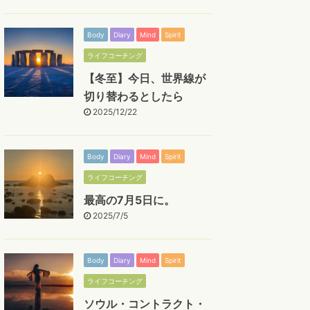
Body
Diary
Mind
Spirit
ライフコーチング
【冬至】今日、世界線が
切り替わるとしたら
2025/12/22
Body
Diary
Mind
Spirit
ライフコーチング
最高の7月5日に。
2025/7/5
Body
Diary
Mind
Spirit
ライフコーチング
ソウル・コントラクト・