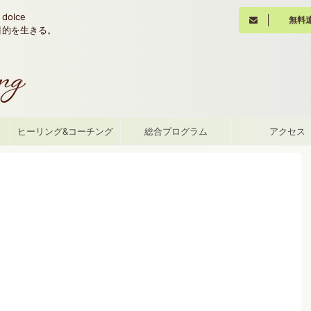
olce
無料
魂の目的を生きる。
て
ヒーリング&コーチング
総合プログラム
アクセス