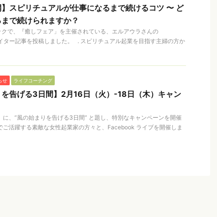
】スピリチュアルが仕事になるまで続けるコツ 〜 ど
るまで続けられますか？
ックで、『癒しフェア」を主催されている、エルアウラさんの
に、ライター記事を投稿しました。 . スピリチュアル起業を目指す主婦の方か
らせ
ライフコーチング
を告げる3日間】2月16日（火）-18日（木）キャン
！
木）に、”風の始まりを告げる3日間” と題し、特別なキャンペーンを開催
ご活躍する素敵な女性起業家の方々と、Facebook ライブを開催しま