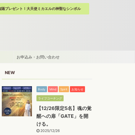
遠隔プレゼント！大天使ミカエルの神聖なシンボル
お申込み・お問い合わせ
NEW
Body
Mind
Spirit
お知らせ
ライフコーチング
【12/26限定5名】魂の覚
醒への扉「GATE」を開
ける。
2025/12/26