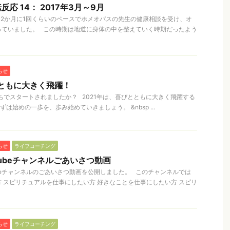
応 14： 2017年3月～9月
の頃は2か月に1回くらいのペースでホメオパスの先生の健康相談を受け、オ
っていました。 この時期は地道に身体の中を整えていく時期だったよう
らせ
とともに大きく飛躍！
持ちでスタートされましたか？ 2021年は、喜びとともに大きく飛躍する
は始めの一歩を、歩み始めていきましょう。 &nbsp ...
らせ
ライフコーチング
Tubeチャンネルごあいさつ動画
ubeチャンネルのごあいさつ動画を公開しました。 このチャンネルでは
 スピリチュアルを仕事にしたい方 好きなことを仕事にしたい方 スピリ
らせ
ライフコーチング