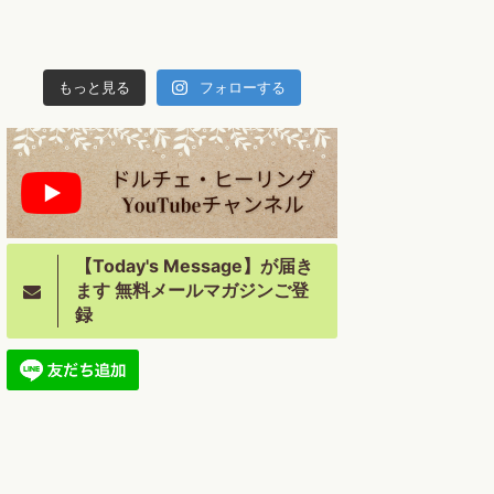
もっと見る
フォローする
【Today's Message】が届き
ます 無料メールマガジンご登
録