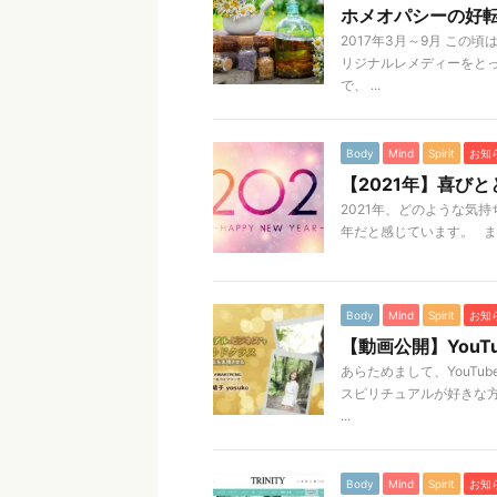
ホメオパシーの好転反
2017年3月～9月 こ
リジナルレメディーをと
で、 ...
Body
Mind
Spirit
お知
【2021年】喜び
2021年、どのような気
年だと感じています。 まず
Body
Mind
Spirit
お知
【動画公開】You
あらためまして、YouT
スピリチュアルが好きな方
...
Body
Mind
Spirit
お知