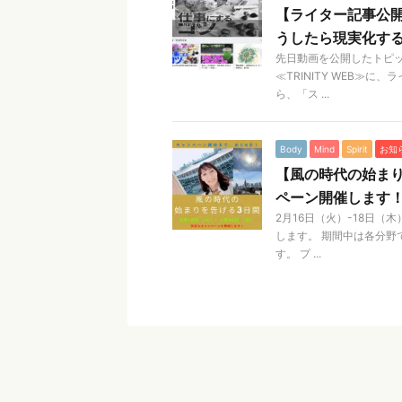
【ライター記事公開
うしたら現実化す
先日動画を公開したトピ
≪TRINITY WEB≫
ら、「ス ...
Body
Mind
Spirit
お知
【風の時代の始まり
ペーン開催します
2月16日（火）-18日（
します。 期間中は各分野で
す。 プ ...