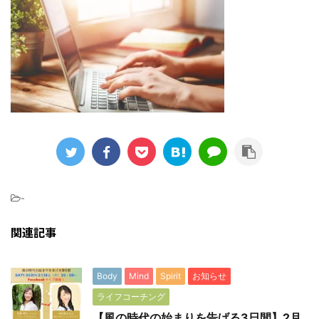
-
関連記事
Body
Mind
Spirit
お知らせ
ライフコーチング
【風の時代の始まりを告げる3日間】2月