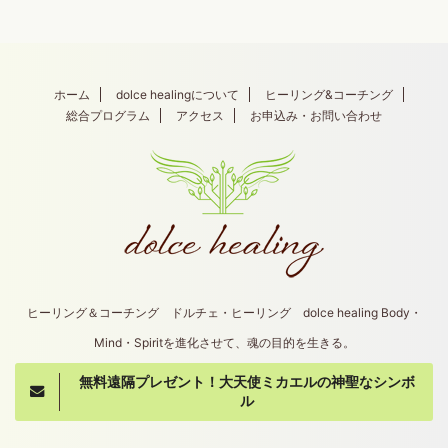
ホーム
dolce healingについて
ヒーリング&コーチング
総合プログラム
アクセス
お申込み・お問い合わせ
ヒーリング＆コーチング ドルチェ・ヒーリング dolce healing Body・
Mind・Spiritを進化させて、魂の目的を生きる。
無料遠隔プレゼント！大天使ミカエルの神聖なシンボ
Copyright© dolce healing , 2026 All Rights
ル
Reserved.