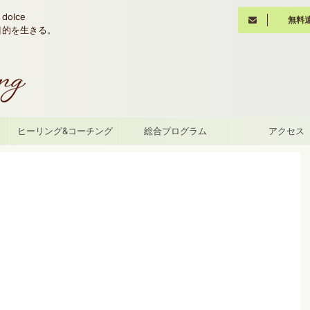
olce
無料
魂の目的を生きる。
て
ヒーリング&コーチング
総合プログラム
アクセス