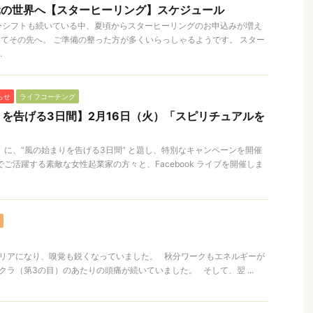
次元の世界へ【スターヒーリング】スケジュール
ーシフトも続いている中、夏頃からスターヒーリングのお申込みが増え
してその先へ。 ご準備の整った方が多くいらっしゃるようです。 スター
.
らせ
ライフコーチング
を告げる3日間】2月16日（火）「スピリチュアルを
木）に、”風の始まりを告げる3日間” と題し、特別なキャンペーンを開催
ご活躍する素敵な女性起業家の方々と、Facebook ライブを開催しま
クリアになり、嗅覚も鋭くなっていました。 秋分ワークもエネルギーが
クラ（第3の目）のあたりの頭痛が続いていました。 そして、翌 ...