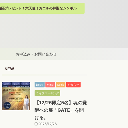
遠隔プレゼント！大天使ミカエルの神聖なシンボル
お申込み・お問い合わせ
NEW
Body
Mind
Spirit
お知らせ
ライフコーチング
【12/26限定5名】魂の覚
醒への扉「GATE」を開
ける。
2025/12/26