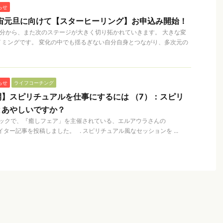
らせ
宇宙元旦に向けて【スターヒーリング】お申込み開始！
春分から、また次のステージが大きく切り拓かれていきます。 大きな変
イミングです。 変化の中でも揺るぎない自分自身とつながり、多次元の
らせ
ライフコーチング
】スピリチュアルを仕事にするには （7）：スピリ
とあやしいですか？
ックで、『癒しフェア」を主催されている、エルアウラさんの
、ライター記事を投稿しました。 . スピリチュアル風なセッションを ...