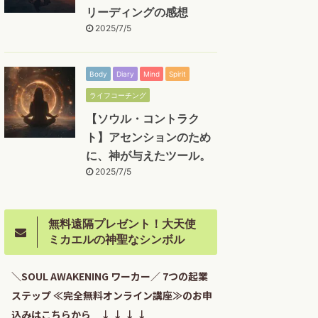
リーディングの感想
2025/7/5
Body
Diary
Mind
Spirit
ライフコーチング
【ソウル・コントラク
ト】アセンションのため
に、神が与えたツール。
2025/7/5
無料遠隔プレゼント！大天使
ミカエルの神聖なシンボル
＼SOUL AWAKENING ワーカー／ 7つの起業
ステップ ≪完全無料オンライン講座≫のお申
込みはこちらから ↓ ↓ ↓ ↓