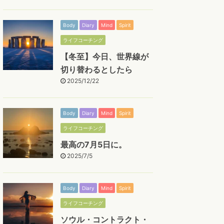
Body
Diary
Mind
Spirit
ライフコーチング
【冬至】今日、世界線が
切り替わるとしたら
2025/12/22
Body
Diary
Mind
Spirit
ライフコーチング
最高の7月5日に。
2025/7/5
Body
Diary
Mind
Spirit
ライフコーチング
ソウル・コントラクト・