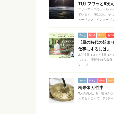
11月 フワッと5
マザーアースのエネルギ
ています。 5次元化、そ
ヒーリング・インターギ ..
Body
Mind
Spirit
お知
【風の時代の始まり
仕事にするには」
2月16日（火）-18日（
します。 期間中は各分野で
す。 プ ...
Body
Diary
Mind
Spirit
松果体 活性中
9月の満月から、視覚が
とてもすごくて、第6チャ