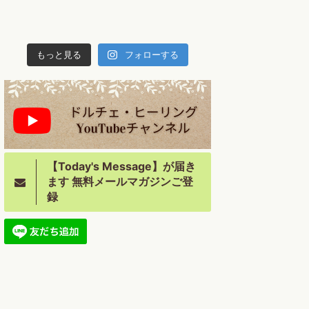
もっと見る
フォローする
【Today's Message】が届き
ます 無料メールマガジンご登
録