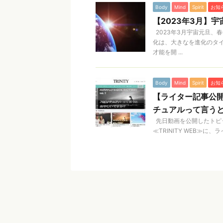
Body
Mind
Spirit
お知
【2023年3月】
2023年3月宇宙元旦、
化は、大きなを進化のタ
才能を開 ...
Body
Mind
Spirit
お知
【ライター記事公開
チュアルって言う
先日動画を公開したトピ
≪TRINITY WEB≫に