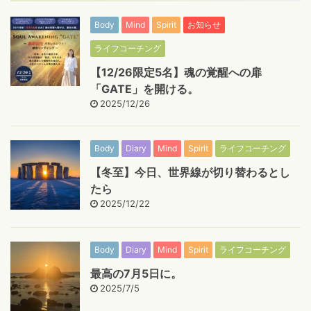
Body
Mind
Spirit
お知らせ
ライフコーチング
【12/26限定5名】魂の覚醒への扉
「GATE」を開ける。
2025/12/26
Body
Diary
Mind
Spirit
ライフコーチング
【冬至】今日、世界線が切り替わるとし
たら
2025/12/22
Body
Diary
Mind
Spirit
ライフコーチング
最高の7月5日に。
2025/7/5