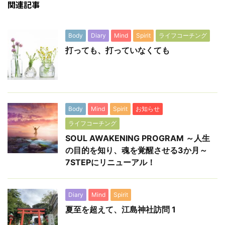
関連記事
Body
Diary
Mind
Spirit
ライフコーチング
打っても、打っていなくても
Body
Mind
Spirit
お知らせ
ライフコーチング
SOUL AWAKENING PROGRAM ～人生
の目的を知り、魂を覚醒させる3か月～
7STEPにリニューアル！
Diary
Mind
Spirit
夏至を超えて、江島神社訪問 1