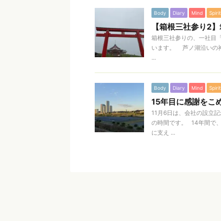
Body
Diary
Mind
Spirit
【箱根三社参り2
箱根三社参りの、一社目
います。 芦ノ湖沿いの
...
Body
Diary
Mind
Spirit
15年目に感謝をこ
11月6日は、会社の設立
の時間です。 14年間で
に支え ...