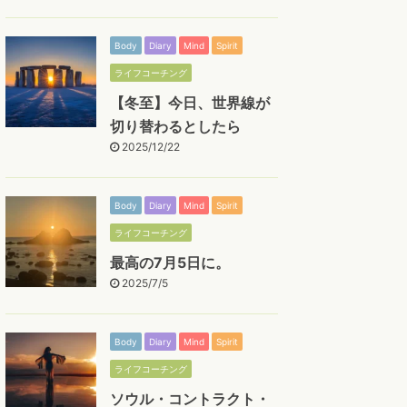
Body
Diary
Mind
Spirit
ライフコーチング
【冬至】今日、世界線が
切り替わるとしたら
2025/12/22
Body
Diary
Mind
Spirit
ライフコーチング
最高の7月5日に。
2025/7/5
Body
Diary
Mind
Spirit
ライフコーチング
ソウル・コントラクト・