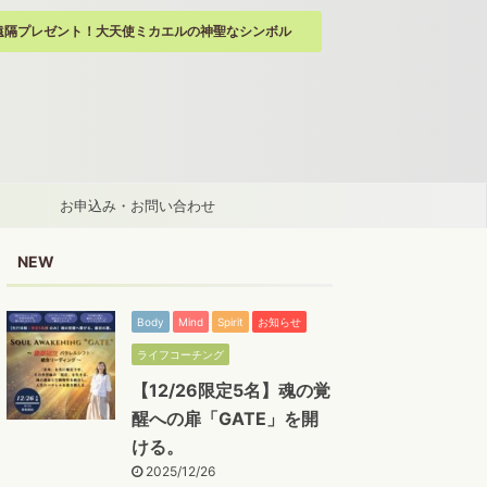
遠隔プレゼント！大天使ミカエルの神聖なシンボル
お申込み・お問い合わせ
NEW
Body
Mind
Spirit
お知らせ
ライフコーチング
【12/26限定5名】魂の覚
醒への扉「GATE」を開
ける。
2025/12/26