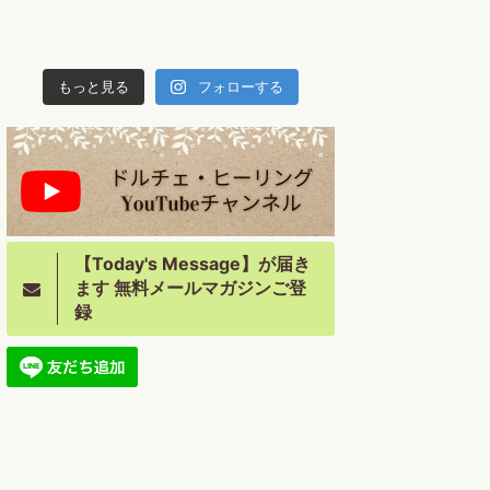
もっと見る
フォローする
【Today's Message】が届き
ます 無料メールマガジンご登
録