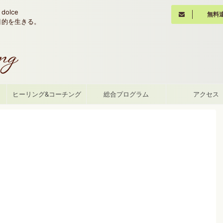
olce
無料
魂の目的を生きる。
て
ヒーリング&コーチング
総合プログラム
アクセス