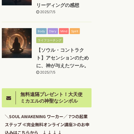
リーディングの感想
2025/7/5
Body
Diary
Mind
Spirit
ライフコーチング
【ソウル・コントラク
ト】アセンションのため
に、神が与えたツール。
2025/7/5
無料遠隔プレゼント！大天使
ミカエルの神聖なシンボル
＼SOUL AWAKENING ワーカー／ 7つの起業
ステップ ≪完全無料オンライン講座≫のお申
込みはこちらから ↓ ↓ ↓ ↓