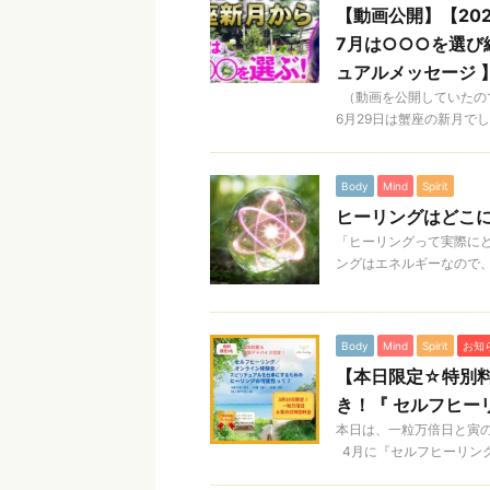
【動画公開】【20
7月は○○○を選び
ュアルメッセージ 
（動画を公開していたの
6月29日は蟹座の新月でし
Body
Mind
Spirit
ヒーリングはどこ
「ヒーリングって実際に
ングはエネルギーなので、Bo
Body
Mind
Spirit
お知
【本日限定☆特別
き！『 セルフヒー
本日は、一粒万倍日と寅
4月に『セルフヒーリング