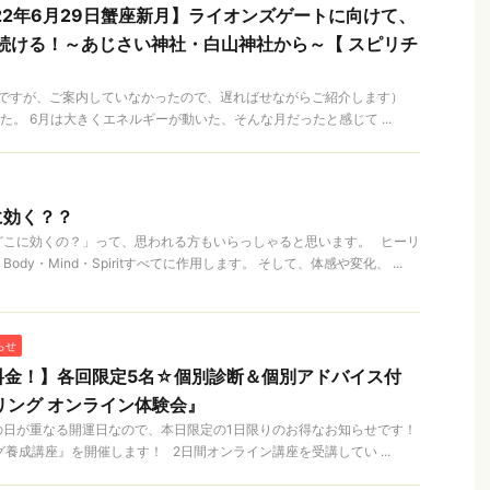
22年6月29日蟹座新月】ライオンズゲートに向けて、
続ける！～あじさい神社・白山神社から～【 スピリチ
】
ですが、ご案内していなかったので、遅ればせながらご紹介します）
た。 6月は大きくエネルギーが動いた、そんな月だったと感じて ...
に効く？？
どこに効くの？」って、思われる方もいらっしゃると思います。 ヒーリ
dy・Mind・Spiritすべてに作用します。 そして、体感や変化、 ...
らせ
料金！】各回限定5名☆個別診断＆個別アドバイス付
リング オンライン体験会』
の日が重なる開運日なので、本日限定の1日限りのお得なお知らせです！
養成講座』を開催します！ 2日間オンライン講座を受講してい ...