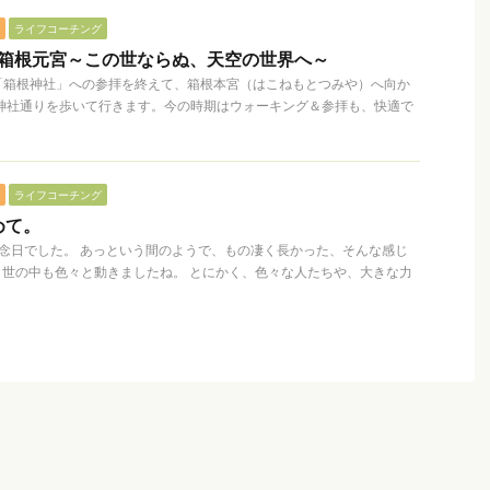
ライフコーチング
】箱根元宮～この世ならぬ、天空の世界へ～
「箱根神社」への参拝を終えて、箱根本宮（はこねもとつみや）へ向か
神社通りを歩いて行きます。今の時期はウォーキング＆参拝も、快適で
ライフコーチング
めて。
記念日でした。 あっという間のようで、もの凄く長かった、そんな感じ
、世の中も色々と動きましたね。 とにかく、色々な人たちや、大きな力