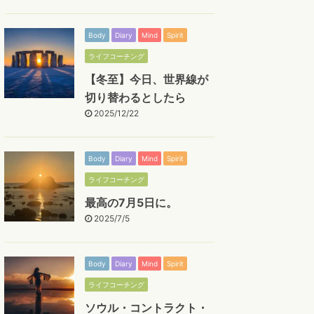
Body
Diary
Mind
Spirit
ライフコーチング
【冬至】今日、世界線が
切り替わるとしたら
2025/12/22
Body
Diary
Mind
Spirit
ライフコーチング
最高の7月5日に。
2025/7/5
Body
Diary
Mind
Spirit
ライフコーチング
ソウル・コントラクト・