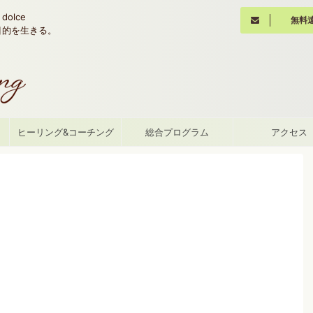
olce
無料
魂の目的を生きる。
て
ヒーリング&コーチング
総合プログラム
アクセス