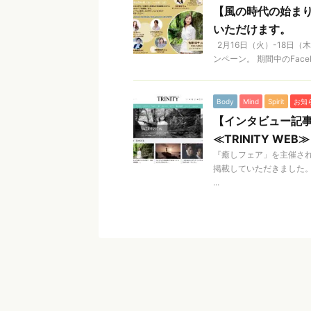
【風の時代の始まり
いただけます。
2月16日（火）-18日
ンペーン。 期間中のFace
Body
Mind
Spirit
お知
【インタビュー記
≪TRINITY WEB≫
『癒しフェア」を主催されて
掲載していただきました。
...