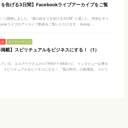
を告げる3日間】Facebookライブアーカイブをご覧
（木）に開催しました、”風の始まりを告げる3日間” と題した、特別なキャ
bookライブのアーカイブ動画をご覧いただけます。 &nbsp ...
らせ
ライフコーチング
事掲載】スピリチュアルをビジネスにする！（1）
いる、エルアウラさんの≪TRINITY WEB≫に、インタビュー記事を
 スピリチュアルをビジネスにする！ 「風の時代」の新潮流、 スピリ