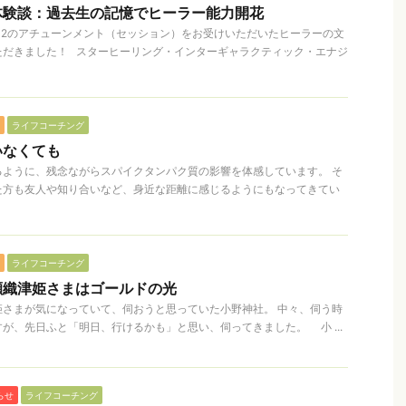
体験談：過去生の記憶でヒーラー能力開花
el 2のアチューンメント（セッション）をお受けいただいたヒーラーの文
ただきました！ スターヒーリング・インターギャラクティック・エナジ
ライフコーチング
いなくても
るように、残念ながらスパイクタンパク質の影響を体感しています。 そ
た方も友人や知り合いなど、身近な距離に感じるようにもなってきてい
ライフコーチング
瀬織津姫さまはゴールドの光
姫さまが気になっていて、伺おうと思っていた小野神社。 中々、伺う時
が、先日ふと「明日、行けるかも」と思い、伺ってきました。 小 ...
らせ
ライフコーチング