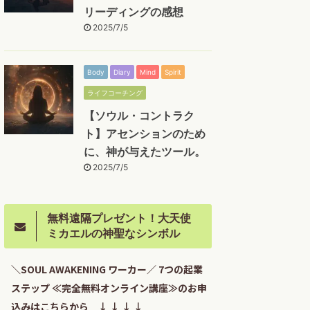
リーディングの感想
2025/7/5
Body
Diary
Mind
Spirit
ライフコーチング
【ソウル・コントラク
ト】アセンションのため
に、神が与えたツール。
2025/7/5
無料遠隔プレゼント！大天使
ミカエルの神聖なシンボル
＼SOUL AWAKENING ワーカー／ 7つの起業
ステップ ≪完全無料オンライン講座≫のお申
込みはこちらから ↓ ↓ ↓ ↓