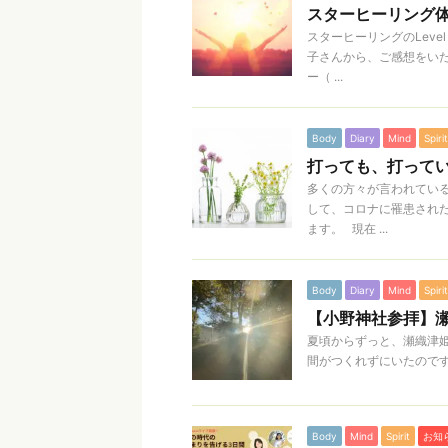
スターヒーリング
スターヒーリングのLev
子さんから、ご感想をい
ー（ ...
Body
Diary
Mind
Spirit
打っても、打って
多くの方々が言われてい
して、コロナに罹患され
ます。 現在 ...
Body
Diary
Mind
Spirit
【小野神社参拝】
夏頃からずっと、瀬織津
間がつくれずにいたのです
Body
Mind
Spirit
お知