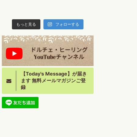
もっと見る
フォローする
【Today's Message】が届き
ます 無料メールマガジンご登
録