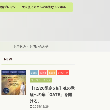
遠隔プレゼント！大天使ミカエルの神聖なシンボル
お申込み・お問い合わせ
NEW
Body
Mind
Spirit
お知らせ
ライフコーチング
【12/26限定5名】魂の覚
醒への扉「GATE」を開
ける。
2025/12/26