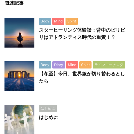
関連記事
Body
Mind
Spirit
スターヒーリング体験談：背中のビリビ
リはアトランティス時代の重責！？
Body
Diary
Mind
Spirit
ライフコーチング
【冬至】今日、世界線が切り替わるとし
たら
はじめに
はじめに