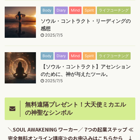
Body
Diary
Mind
Spirit
ライフコーチング
ソウル・コントラクト・リーディングの
感想
2025/7/5
Body
Diary
Mind
Spirit
ライフコーチング
【ソウル・コントラクト】アセンション
のために、神が与えたツール。
2025/7/5
無料遠隔プレゼント！大天使ミカエル
の神聖なシンボル
＼SOUL AWAKENING ワーカー／ 7つの起業ステップ ≪
完全無料オンライン講座≫のお申込みはこちらから ↓