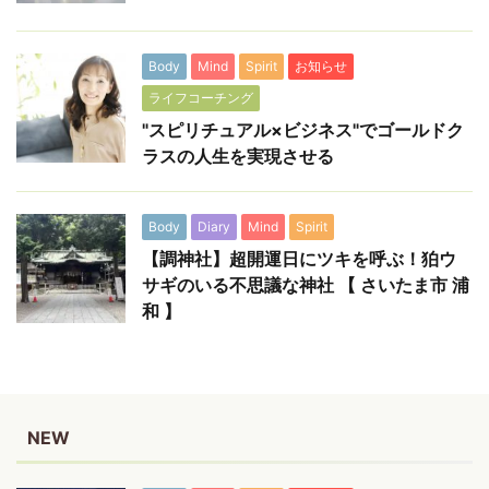
Body
Mind
Spirit
お知らせ
ライフコーチング
"スピリチュアル×ビジネス"でゴールドク
ラスの人生を実現させる
Body
Diary
Mind
Spirit
【調神社】超開運日にツキを呼ぶ！狛ウ
サギのいる不思議な神社 【 さいたま市 浦
和 】
NEW