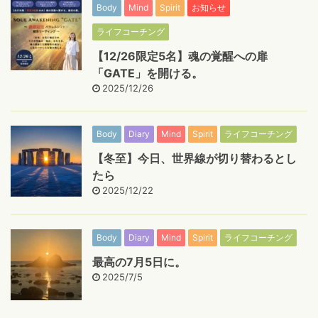
Body
Mind
Spirit
お知らせ
ライフコーチング
【12/26限定5名】魂の覚醒への扉
「GATE」を開ける。
2025/12/26
Body
Diary
Mind
Spirit
ライフコーチング
【冬至】今日、世界線が切り替わるとし
たら
2025/12/22
Body
Diary
Mind
Spirit
ライフコーチング
最高の7月5日に。
2025/7/5