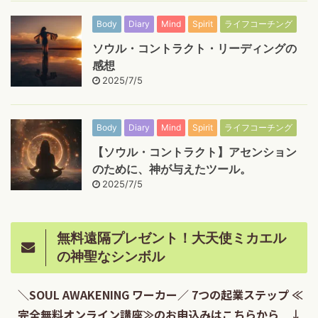
Body
Diary
Mind
Spirit
ライフコーチング
ソウル・コントラクト・リーディングの
感想
2025/7/5
Body
Diary
Mind
Spirit
ライフコーチング
【ソウル・コントラクト】アセンション
のために、神が与えたツール。
2025/7/5
無料遠隔プレゼント！大天使ミカエル
の神聖なシンボル
＼SOUL AWAKENING ワーカー／ 7つの起業ステップ ≪
完全無料オンライン講座≫のお申込みはこちらから ↓