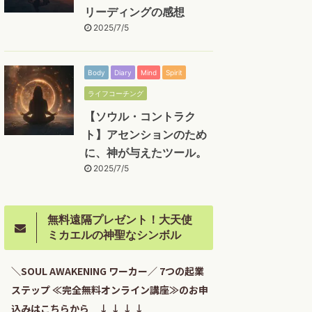
リーディングの感想
2025/7/5
Body
Diary
Mind
Spirit
ライフコーチング
【ソウル・コントラク
ト】アセンションのため
に、神が与えたツール。
2025/7/5
無料遠隔プレゼント！大天使
ミカエルの神聖なシンボル
＼SOUL AWAKENING ワーカー／ 7つの起業
ステップ ≪完全無料オンライン講座≫のお申
込みはこちらから ↓ ↓ ↓ ↓