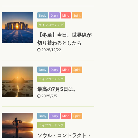
Body
Diary
Mind
Spirit
ライフコーチング
【冬至】今日、世界線が
切り替わるとしたら
2025/12/22
Body
Diary
Mind
Spirit
ライフコーチング
最高の7月5日に。
2025/7/5
Body
Diary
Mind
Spirit
ライフコーチング
ソウル・コントラクト・