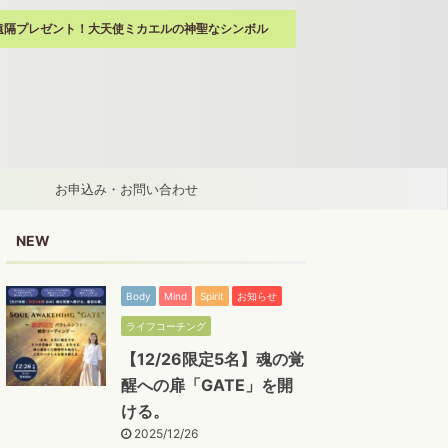
遠隔プレゼント！大天使ミカエルの神聖なシンボル
お申込み・お問い合わせ
NEW
Body
Mind
Spirit
お知らせ
ライフコーチング
【12/26限定5名】魂の覚
醒への扉「GATE」を開
ける。
2025/12/26