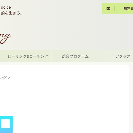
olce
無料
魂の目的を生きる。
て
ヒーリング&コーチング
総合プログラム
アクセス
ング
>