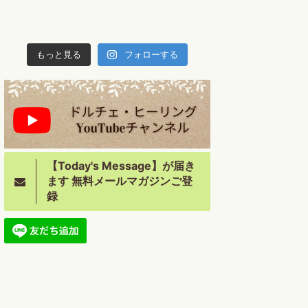
もっと見る
フォローする
【Today's Message】が届き
ます 無料メールマガジンご登
録