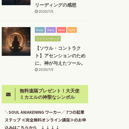
リーディングの感想
2025/7/5
Body
Diary
Mind
Spirit
ライフコーチング
【ソウル・コントラク
ト】アセンションのため
に、神が与えたツール。
2025/7/5
無料遠隔プレゼント！大天使
ミカエルの神聖なシンボル
＼SOUL AWAKENING ワーカー／ 7つの起業
ステップ ≪完全無料オンライン講座≫のお申
込みはこちらから ↓ ↓ ↓ ↓