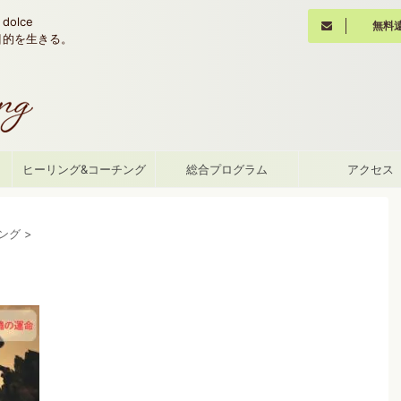
olce
無料
魂の目的を生きる。
て
ヒーリング&コーチング
総合プログラム
アクセス
ング
>