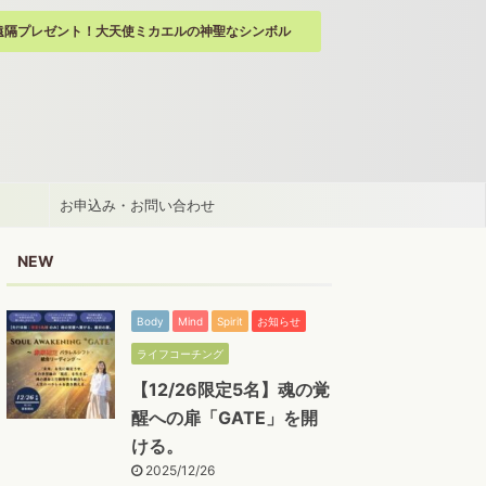
遠隔プレゼント！大天使ミカエルの神聖なシンボル
お申込み・お問い合わせ
NEW
Body
Mind
Spirit
お知らせ
ライフコーチング
【12/26限定5名】魂の覚
醒への扉「GATE」を開
ける。
2025/12/26