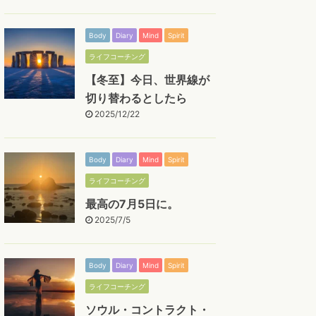
Body
Diary
Mind
Spirit
ライフコーチング
【冬至】今日、世界線が
切り替わるとしたら
2025/12/22
Body
Diary
Mind
Spirit
ライフコーチング
最高の7月5日に。
2025/7/5
Body
Diary
Mind
Spirit
ライフコーチング
ソウル・コントラクト・