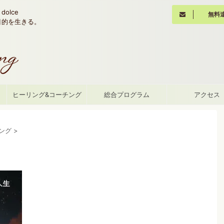
olce
無料
魂の目的を生きる。
て
ヒーリング&コーチング
総合プログラム
アクセス
ング
>