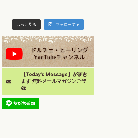
もっと見る
フォローする
【Today's Message】が届き
ます 無料メールマガジンご登
録