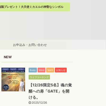
遠隔プレゼント！大天使ミカエルの神聖なシンボル
お申込み・お問い合わせ
NEW
Body
Mind
Spirit
お知らせ
ライフコーチング
【12/26限定5名】魂の覚
醒への扉「GATE」を開
ける。
2025/12/26