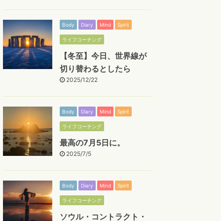
Body
Diary
Mind
Spirit
ライフコーチング
【冬至】今日、世界線が
切り替わるとしたら
2025/12/22
Body
Diary
Mind
Spirit
ライフコーチング
最高の7月5日に。
2025/7/5
Body
Diary
Mind
Spirit
ライフコーチング
ソウル・コントラクト・