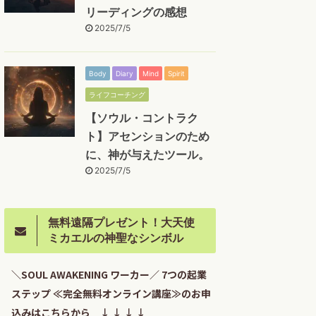
リーディングの感想
2025/7/5
Body
Diary
Mind
Spirit
ライフコーチング
【ソウル・コントラク
ト】アセンションのため
に、神が与えたツール。
2025/7/5
無料遠隔プレゼント！大天使
ミカエルの神聖なシンボル
＼SOUL AWAKENING ワーカー／ 7つの起業
ステップ ≪完全無料オンライン講座≫のお申
込みはこちらから ↓ ↓ ↓ ↓