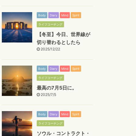
Body
Diary
Mind
Spirit
ライフコーチング
【冬至】今日、世界線が
切り替わるとしたら
2025/12/22
Body
Diary
Mind
Spirit
ライフコーチング
最高の7月5日に。
2025/7/5
Body
Diary
Mind
Spirit
ライフコーチング
ソウル・コントラクト・