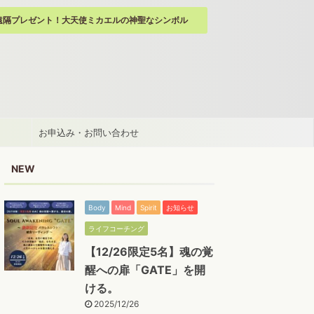
遠隔プレゼント！大天使ミカエルの神聖なシンボル
お申込み・お問い合わせ
NEW
Body
Mind
Spirit
お知らせ
ライフコーチング
【12/26限定5名】魂の覚
醒への扉「GATE」を開
ける。
2025/12/26