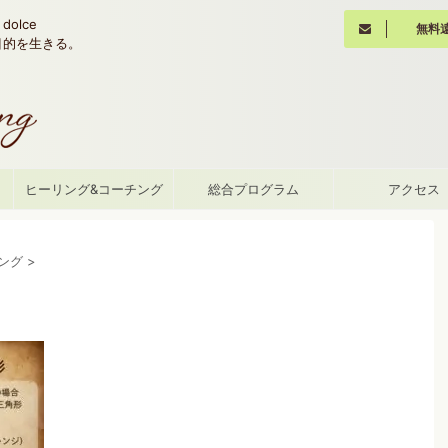
olce
無料
魂の目的を生きる。
て
ヒーリング&コーチング
総合プログラム
アクセス
ング
>