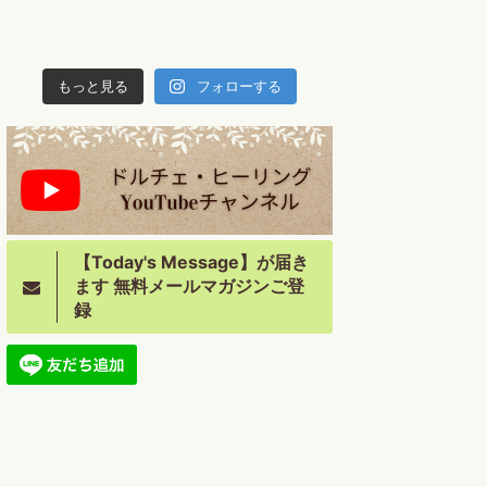
もっと見る
フォローする
【Today's Message】が届き
ます 無料メールマガジンご登
録