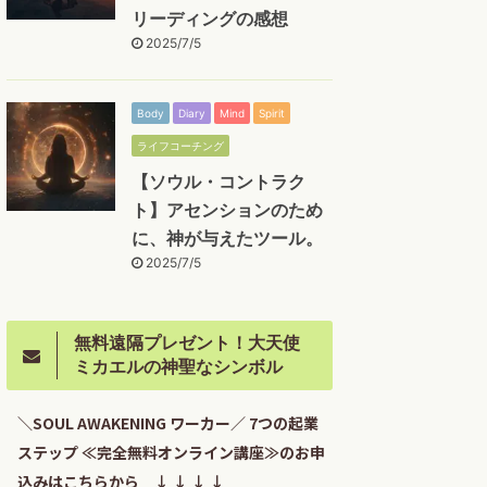
リーディングの感想
2025/7/5
Body
Diary
Mind
Spirit
ライフコーチング
【ソウル・コントラク
ト】アセンションのため
に、神が与えたツール。
2025/7/5
無料遠隔プレゼント！大天使
ミカエルの神聖なシンボル
＼SOUL AWAKENING ワーカー／ 7つの起業
ステップ ≪完全無料オンライン講座≫のお申
込みはこちらから ↓ ↓ ↓ ↓