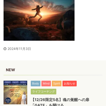
2024年11月3日
NEW
Body
Mind
Spirit
お知らせ
ライフコーチング
【12/26限定5名】魂の覚醒への扉
「GATE」を開ける。