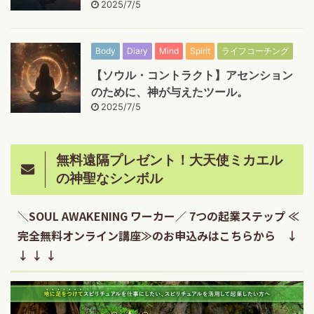
2025/7/5
Body
Diary
Mind
Spirit
ライフコーチング
【ソウル・コントラクト】アセンション
のために、神が与えたツール。
2025/7/5
無料遠隔プレゼント！大天使ミカエル
の神聖なシンボル
＼SOUL AWAKENING ワーカー／ 7つの起業ステップ ≪
完全無料オンライン講座≫のお申込みはこちらから ↓
↓ ↓ ↓