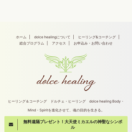
ホーム
dolce healingについて
ヒーリング&コーチング
総合プログラム
アクセス
お申込み・お問い合わせ
ヒーリング＆コーチング ドルチェ・ヒーリング dolce healing Body・
Mind・Spiritを進化させて、魂の目的を生きる。
無料遠隔プレゼント！大天使ミカエルの神聖なシンボ
Copyright© dolce healing , 2026 All Rights
ル
Reserved.