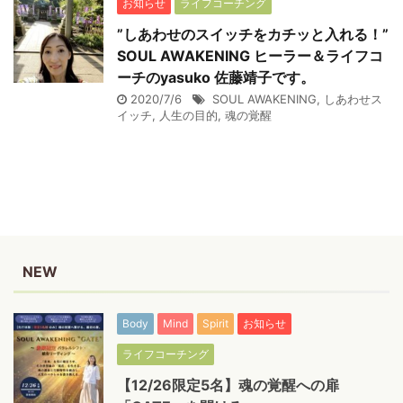
お知らせ
ライフコーチング
”しあわせのスイッチをカチッと入れる！”
SOUL AWAKENING ヒーラー＆ライフコ
ーチのyasuko 佐藤靖子です。
2020/7/6
SOUL AWAKENING
,
しあわせス
イッチ
,
人生の目的
,
魂の覚醒
NEW
Body
Mind
Spirit
お知らせ
ライフコーチング
【12/26限定5名】魂の覚醒への扉