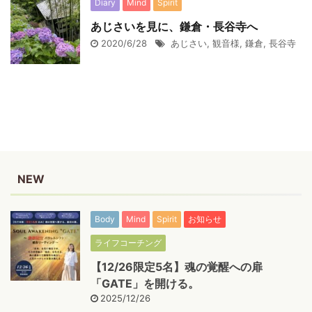
Diary
Mind
Spirit
あじさいを見に、鎌倉・長谷寺へ
2020/6/28
あじさい
,
観音様
,
鎌倉
,
長谷寺
NEW
Body
Mind
Spirit
お知らせ
ライフコーチング
【12/26限定5名】魂の覚醒への扉
「GATE」を開ける。
2025/12/26