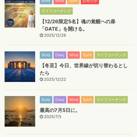
Body
Mind
Spirit
お知らせ
ライフコーチング
【12/26限定5名】魂の覚醒への扉
「GATE」を開ける。
2025/12/26
Body
Diary
Mind
Spirit
ライフコーチング
【冬至】今日、世界線が切り替わるとし
たら
2025/12/22
Body
Diary
Mind
Spirit
ライフコーチング
最高の7月5日に。
2025/7/5