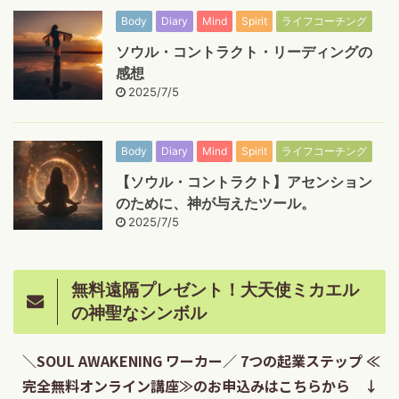
Body
Diary
Mind
Spirit
ライフコーチング
ソウル・コントラクト・リーディングの
感想
2025/7/5
Body
Diary
Mind
Spirit
ライフコーチング
【ソウル・コントラクト】アセンション
のために、神が与えたツール。
2025/7/5
無料遠隔プレゼント！大天使ミカエル
の神聖なシンボル
＼SOUL AWAKENING ワーカー／ 7つの起業ステップ ≪
完全無料オンライン講座≫のお申込みはこちらから ↓