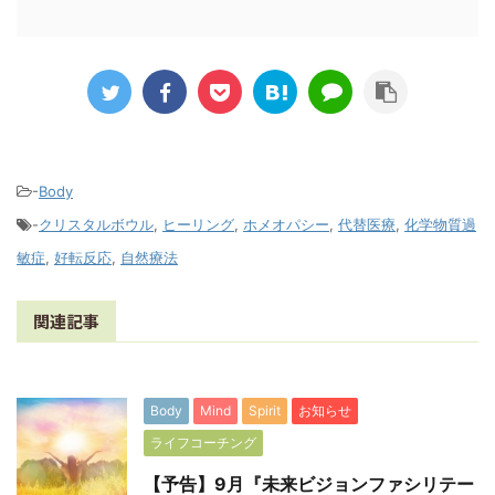
-
Body
-
クリスタルボウル
,
ヒーリング
,
ホメオパシー
,
代替医療
,
化学物質過
敏症
,
好転反応
,
自然療法
関連記事
Body
Mind
Spirit
お知らせ
ライフコーチング
【予告】9月『未来ビジョンファシリテー