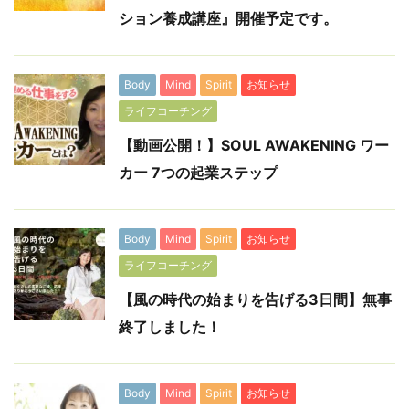
ション養成講座』開催予定です。
Body
Mind
Spirit
お知らせ
ライフコーチング
【動画公開！】SOUL AWAKENING ワー
カー 7つの起業ステップ
Body
Mind
Spirit
お知らせ
ライフコーチング
【風の時代の始まりを告げる3日間】無事
終了しました！
Body
Mind
Spirit
お知らせ