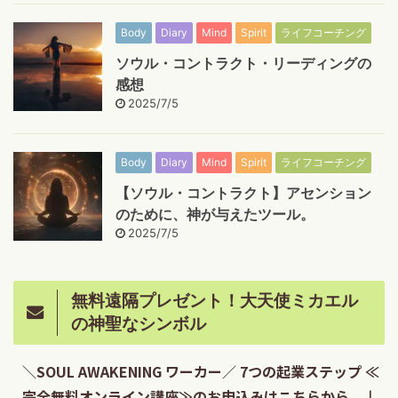
Body
Diary
Mind
Spirit
ライフコーチング
ソウル・コントラクト・リーディングの
感想
2025/7/5
Body
Diary
Mind
Spirit
ライフコーチング
【ソウル・コントラクト】アセンション
のために、神が与えたツール。
2025/7/5
無料遠隔プレゼント！大天使ミカエル
の神聖なシンボル
＼SOUL AWAKENING ワーカー／ 7つの起業ステップ ≪
完全無料オンライン講座≫のお申込みはこちらから ↓