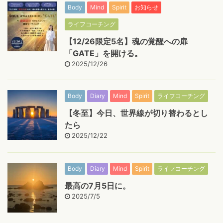
Body
Mind
Spirit
お知らせ
ライフコーチング
【12/26限定5名】魂の覚醒への扉
「GATE」を開ける。
2025/12/26
Body
Diary
Mind
Spirit
ライフコーチング
【冬至】今日、世界線が切り替わるとし
たら
2025/12/22
Body
Diary
Mind
Spirit
ライフコーチング
最高の7月5日に。
2025/7/5