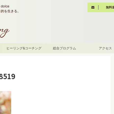
olce
無料
魂の目的を生きる。
て
ヒーリング&コーチング
総合プログラム
アクセス
8519