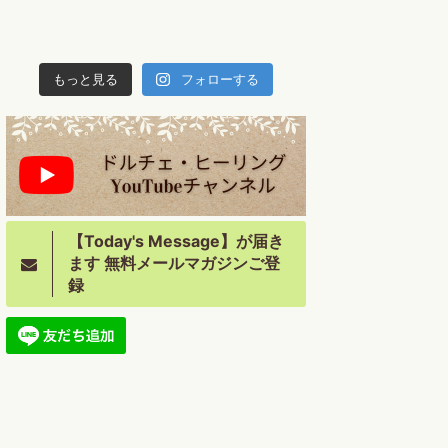
もっと見る
フォローする
【Today's Message】が届き
ます 無料メールマガジンご登
録