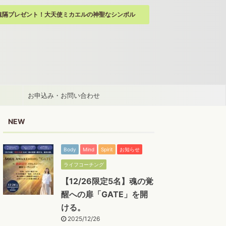
遠隔プレゼント！大天使ミカエルの神聖なシンボル
お申込み・お問い合わせ
NEW
Body
Mind
Spirit
お知らせ
ライフコーチング
【12/26限定5名】魂の覚
醒への扉「GATE」を開
ける。
2025/12/26