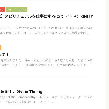
らせ
ライフコーチング
】スピリチュアルを仕事にするには （1）≪TRINITY
いる、エルアウラさんの≪TRINITY WEB≫に、ライター記事を投稿
を仕事にするには （1）スピリチュアルビジネスって特別なの!? ...
めて！
、会社を設立しました。 早かったというのか、色々なことがあったというの
 13年間、そして、その前の会社員の頃も、お仕事の内容としては、 「
1： Divine Timing
e of Holistic Homoeopathy, カレッジ・オブ・ホリスティック・ホメオ
主上映の映画を観に行ったことで、一 ...