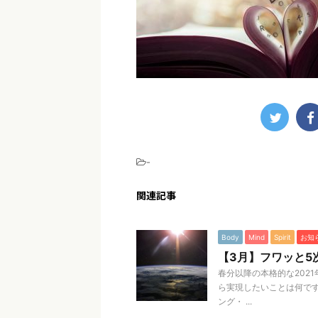
-
関連記事
Body
Mind
Spirit
お知
【3月】フワッと5
春分以降の本格的な202
ら実現したいことは何です
ング・ ...