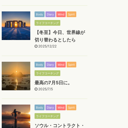
Body
Diary
Mind
Spirit
ライフコーチング
【冬至】今日、世界線が
切り替わるとしたら
2025/12/22
Body
Diary
Mind
Spirit
ライフコーチング
最高の7月5日に。
2025/7/5
Body
Diary
Mind
Spirit
ライフコーチング
ソウル・コントラクト・