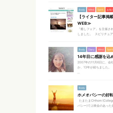
Body
Mind
Spirit
お知
【ライター記事掲載
WEB≫
『癒しフェア」を主催されて
しました。 スピリチュアル
Body
Diary
Mind
Spirit
14年目に感謝を込
2007年の11月6日に
か、13年が経ちました。
...
Body
ホメオパシーの好転反応 
たまたまCHhom (Colleg
パシー)で上映会のあった自