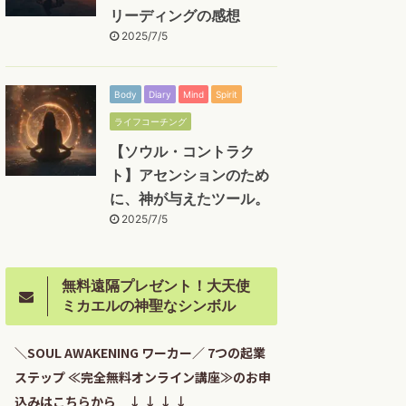
リーディングの感想
2025/7/5
Body
Diary
Mind
Spirit
ライフコーチング
【ソウル・コントラク
ト】アセンションのため
に、神が与えたツール。
2025/7/5
無料遠隔プレゼント！大天使
ミカエルの神聖なシンボル
＼SOUL AWAKENING ワーカー／ 7つの起業
ステップ ≪完全無料オンライン講座≫のお申
込みはこちらから ↓ ↓ ↓ ↓