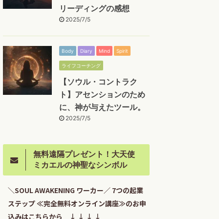
リーディングの感想
2025/7/5
Body
Diary
Mind
Spirit
ライフコーチング
【ソウル・コントラク
ト】アセンションのため
に、神が与えたツール。
2025/7/5
無料遠隔プレゼント！大天使
ミカエルの神聖なシンボル
＼SOUL AWAKENING ワーカー／ 7つの起業
ステップ ≪完全無料オンライン講座≫のお申
込みはこちらから ↓ ↓ ↓ ↓