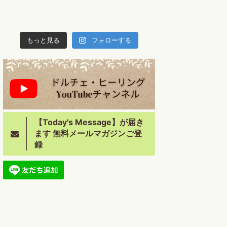
もっと見る
フォローする
【Today's Message】が届き
ます 無料メールマガジンご登
録