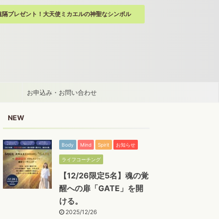
遠隔プレゼント！大天使ミカエルの神聖なシンボル
お申込み・お問い合わせ
NEW
Body
Mind
Spirit
お知らせ
ライフコーチング
【12/26限定5名】魂の覚
醒への扉「GATE」を開
ける。
2025/12/26