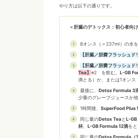
やり方は以下の通りです。
＜肝臓のデトックス：初心者向
8オンス（＝237ml）の水
【肝臓／胆嚢フラッシュド
【肝臓／胆嚢フラッシュド
Tea】
※2 を飲む。
L-GB Fo
滴とる）か、または1オンス
最後に、
Detox Formula 3
少量のグレープジュースか
1時間後、
SuperFood Plus
同じ量の
Detox Tea
と
L-GB
杯
、
L-GB Formula 12滴
をと
同じ量の
Detox Formula