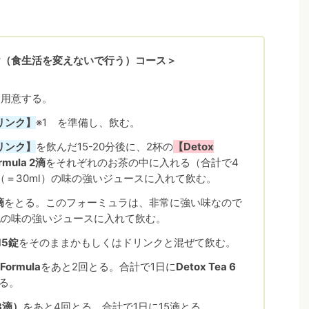
け（食生活を変えないで行う）コース＞
を用意する。
リンク】
※1 を準備し、飲む。
リンク】
を飲んだ15-20分後に、2杯の
【Detox
rmula 2滴
をそれぞれのお茶の中に入れる（合計で4
（＝30ml）の味の強いジュースに入れて飲む。
滴
をとる。このフォーミュラは、非常に強い味なので
他の味の強いジュースに入れて飲む。
 15錠
をそのままかもしくはドリンクと混ぜて飲む。
 Formula
をあと2回とる。合計で1日に
Detox Tea 6
る。
（3滴）
をあと4回とる。合計で1日に15滴とる。