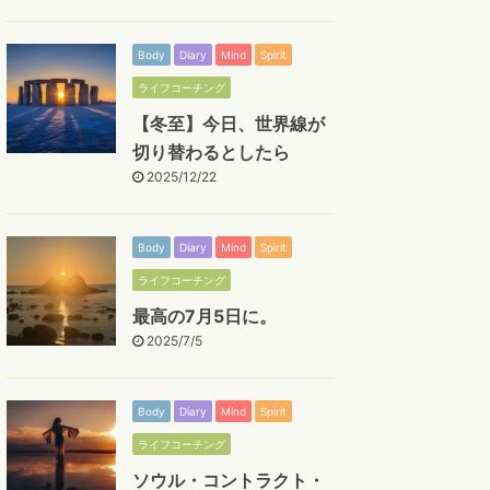
Body
Diary
Mind
Spirit
ライフコーチング
【冬至】今日、世界線が
切り替わるとしたら
2025/12/22
Body
Diary
Mind
Spirit
ライフコーチング
最高の7月5日に。
2025/7/5
Body
Diary
Mind
Spirit
ライフコーチング
ソウル・コントラクト・