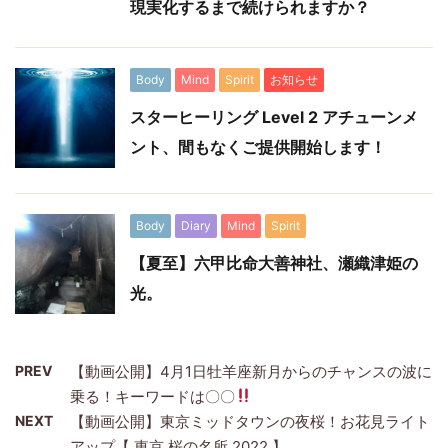
現実化するまで続けられますか？
Body
Mind
Spirit
お知らせ
スターヒーリング Level 2 アチューンメ
ント、間もなくご提供開始します！
Body
Diary
Mind
Spirit
【夏至】六甲比命大善神社、瀬織津姫の
光。
PREV
【動画公開】4月1日牡羊座新月からのチャンスの波に
乗る！キーワードは〇〇
NEXT
【動画公開】東京ミッドタウンの夜桜！お花見ライト
アップ【 東京 桜の名所 2022 】