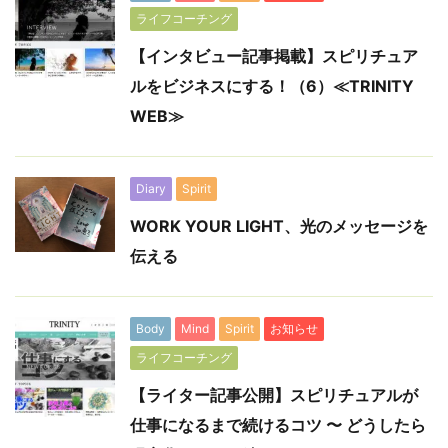
ライフコーチング
【インタビュー記事掲載】スピリチュア
ルをビジネスにする！（6）≪TRINITY
WEB≫
Diary
Spirit
WORK YOUR LIGHT、光のメッセージを
伝える
Body
Mind
Spirit
お知らせ
ライフコーチング
【ライター記事公開】スピリチュアルが
仕事になるまで続けるコツ 〜 どうしたら