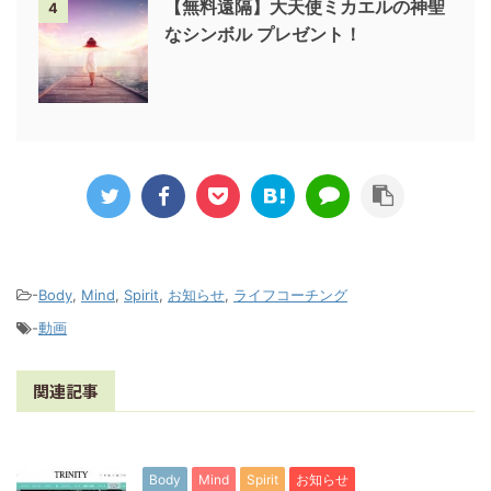
【無料遠隔】大天使ミカエルの神聖
4
なシンボル プレゼント！
-
Body
,
Mind
,
Spirit
,
お知らせ
,
ライフコーチング
-
動画
関連記事
Body
Mind
Spirit
お知らせ