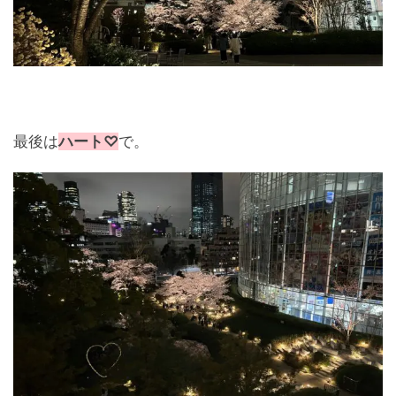
最後は
ハート♡
で。