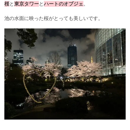
桜
と
東京タワー
と
ハートのオブジェ
。
池の水面に映った桜がとっても美しいです。