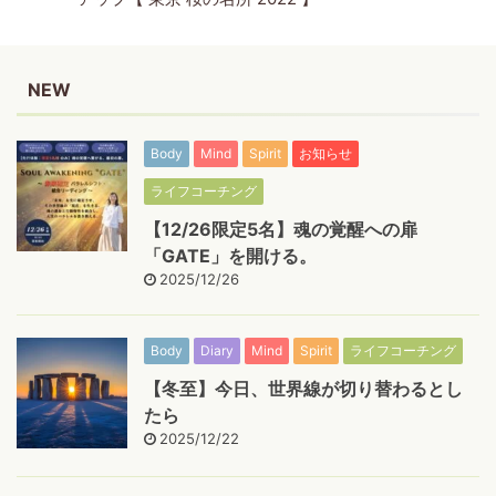
NEW
Body
Mind
Spirit
お知らせ
ライフコーチング
【12/26限定5名】魂の覚醒への扉
「GATE」を開ける。
2025/12/26
Body
Diary
Mind
Spirit
ライフコーチング
【冬至】今日、世界線が切り替わるとし
たら
2025/12/22