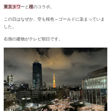
東京タワ
ーと
桜
のコラボ。
この日はなぜか、空も桜色～ゴールドに染まっていま
した。
右側の建物がテレビ朝日です。