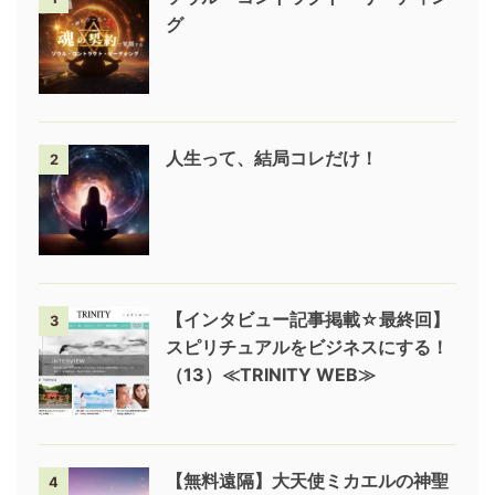
グ
人生って、結局コレだけ！
2
【インタビュー記事掲載☆最終回】
3
スピリチュアルをビジネスにする！
（13）≪TRINITY WEB≫
【無料遠隔】大天使ミカエルの神聖
4