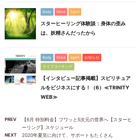
Body
Mind
Spirit
スターヒーリング体験談：身体の歪み
は、妖精さんだったから
Body
Mind
Spirit
お知らせ
ライフコーチング
【インタビュー記事掲載】スピリチュア
ルをビジネスにする！（6）≪TRINITY
WEB≫
PREV
【6月 特別料金】フワッと5次元の世界へ【スターヒ
ーリング】スケジュール
NEXT
2020年夏至に向けて、サポートもたくさん