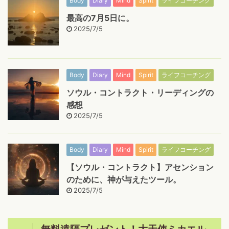
Body
Diary
Mind
Spirit
ライフコーチング
最高の7月5日に。
2025/7/5
Body
Diary
Mind
Spirit
ライフコーチング
ソウル・コントラクト・リーディングの
感想
2025/7/5
Body
Diary
Mind
Spirit
ライフコーチング
【ソウル・コントラクト】アセンション
のために、神が与えたツール。
2025/7/5
無料遠隔プレゼント！大天使ミカエル