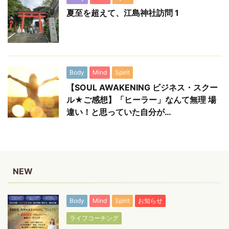
夏至を超えて、江島神社訪問 1
Body
Mind
Spirit
【SOUL AWAKENING ビジネス・スクー
ル★ご感想】「ヒーラー」なんて無理 場
違い！と思っていた自分が…
NEW
Body
Mind
Spirit
お知らせ
ライフコーチング