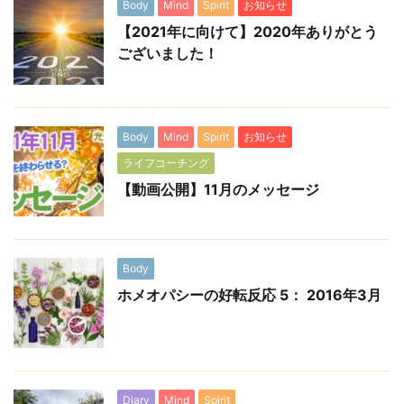
Body
Mind
Spirit
お知らせ
【2021年に向けて】2020年ありがとう
ございました！
Body
Mind
Spirit
お知らせ
ライフコーチング
【動画公開】11月のメッセージ
Body
ホメオパシーの好転反応 5： 2016年3月
Diary
Mind
Spirit