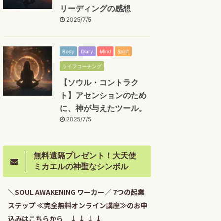
リーディングの感想
2025/7/5
Body
Diary
Mind
Spirit
ライフコーチング
【ソウル・コントラク
ト】アセンションのため
に、神が与えたツール。
2025/7/5
無料遠隔プレゼント！大天使
ミカエルの神聖なシンボル
＼SOUL AWAKENING ワーカー／ 7つの起業
ステップ ≪完全無料オンライン講座≫のお申
込みはこちらから ↓ ↓ ↓ ↓