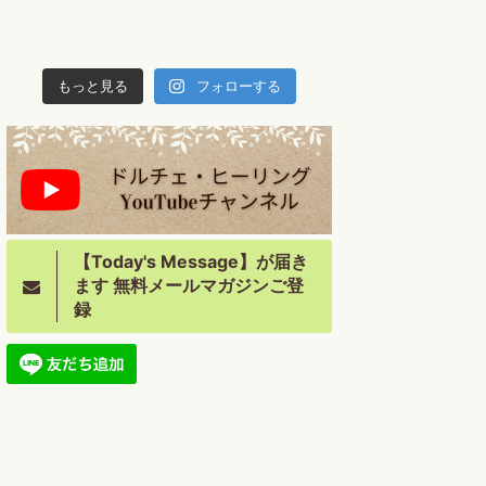
もっと見る
フォローする
【Today's Message】が届き
ます 無料メールマガジンご登
録