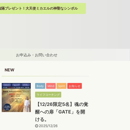
遠隔プレゼント！大天使ミカエルの神聖なシンボル
お申込み・お問い合わせ
NEW
Body
Mind
Spirit
お知らせ
ライフコーチング
【12/26限定5名】魂の覚
醒への扉「GATE」を開
ける。
2025/12/26