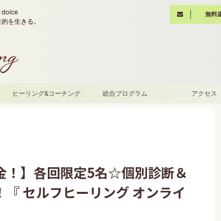
olce
無料
魂の目的を生きる。
て
ヒーリング&コーチング
総合プログラム
アクセス
金！】各回限定5名☆個別診断＆
『 セルフヒーリング オンライ