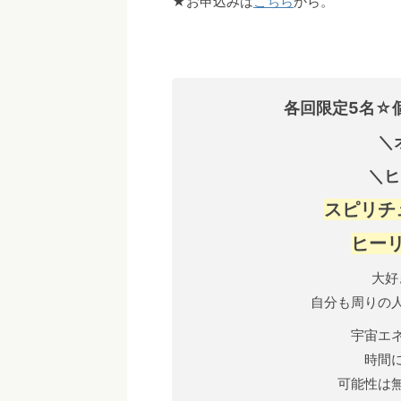
★お申込みは
こちら
から。
各回限定5名☆
＼
＼ヒ
スピリチ
ヒー
大好
自分も周りの
宇宙エ
時間
可能性は