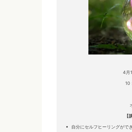
4月
1
【
自分にセルフヒーリングがで