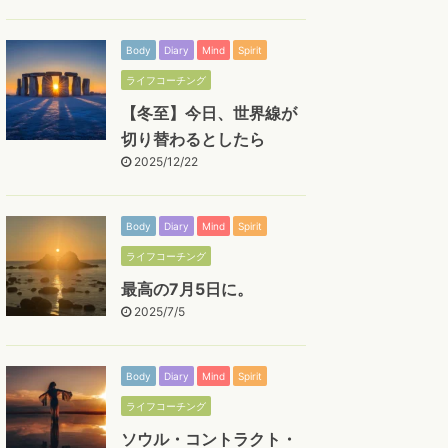
Body
Diary
Mind
Spirit
ライフコーチング
【冬至】今日、世界線が
切り替わるとしたら
2025/12/22
Body
Diary
Mind
Spirit
ライフコーチング
最高の7月5日に。
2025/7/5
Body
Diary
Mind
Spirit
ライフコーチング
ソウル・コントラクト・