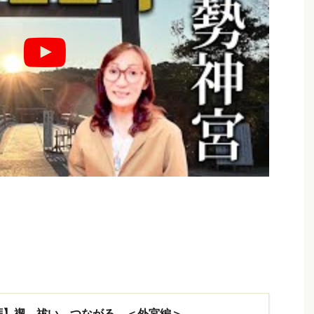
拝】禊、祓い、つながる。＜外宮編＞