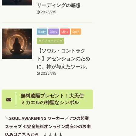
リーディングの感想
2025/7/5
Body
Diary
Mind
Spirit
ライフコーチング
【ソウル・コントラク
ト】アセンションのため
に、神が与えたツール。
2025/7/5
無料遠隔プレゼント！大天使
ミカエルの神聖なシンボル
＼SOUL AWAKENING ワーカー／ 7つの起業
ステップ ≪完全無料オンライン講座≫のお申
込みはこちらから ↓ ↓ ↓ ↓