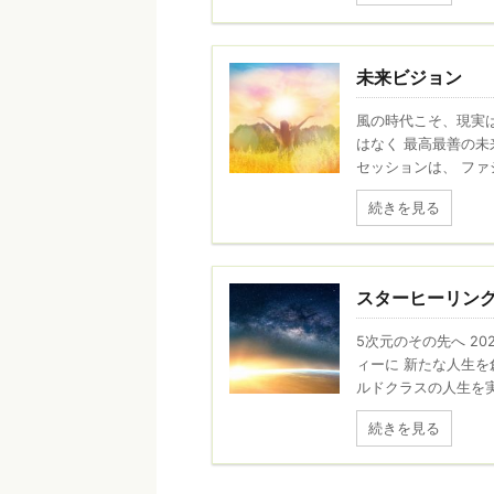
未来ビジョン
風の時代こそ、現実は
はなく 最高最善の未
セッションは、 ファシ
続きを見る
スターヒーリン
5次元のその先へ 2
ィーに 新たな人生を
ルドクラスの人生を実現
続きを見る