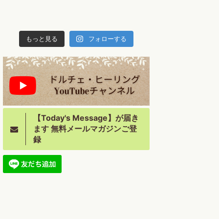
もっと見る
フォローする
【Today's Message】が届き
ます 無料メールマガジンご登
録