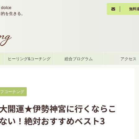
olce
無料
魂の目的を生きる。
て
ヒーリング&コーチング
総合プログラム
アクセス
フコーチング
年大開運★伊勢神宮に行くならこ
ない！絶対おすすめベスト3