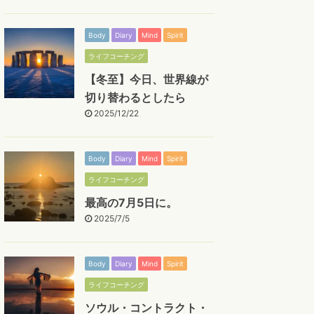
Body
Diary
Mind
Spirit
ライフコーチング
【冬至】今日、世界線が
切り替わるとしたら
2025/12/22
Body
Diary
Mind
Spirit
ライフコーチング
最高の7月5日に。
2025/7/5
Body
Diary
Mind
Spirit
ライフコーチング
ソウル・コントラクト・