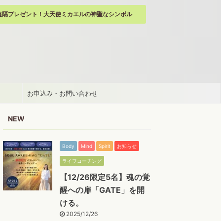
遠隔プレゼント！大天使ミカエルの神聖なシンボル
お申込み・お問い合わせ
NEW
Body
Mind
Spirit
お知らせ
ライフコーチング
【12/26限定5名】魂の覚
醒への扉「GATE」を開
ける。
2025/12/26