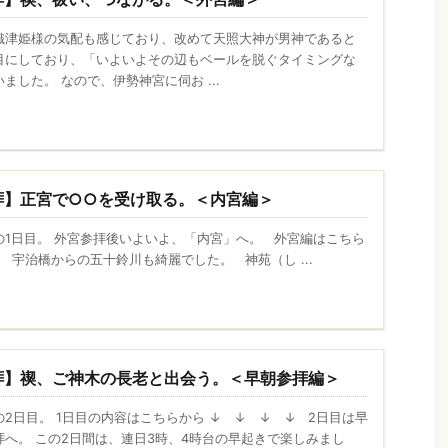
織津姫様の気配も感じており、改めて天照大神が男神であると
目にしており、「いよいよその辺もベールを脱ぐタイミングな
ました。 なので、伊勢神宮に伺お ...
拝】正宮で○○を受け取る。＜内宮編＞
の1日目。 外宮参拝後いよいよ、「内宮」へ。 外宮編はこちら
 宇治橋からの五十鈴川も綺麗でした。 神苑（し ...
拝】禊、ご神木の長老と出会う。＜早朝参拝編＞
2日目。 1日目の内容はこちらから ↓ ↓ ↓ ↓ 2日目は早
へ。 この2日間は、連日3時、4時台の早起きで楽しみまし