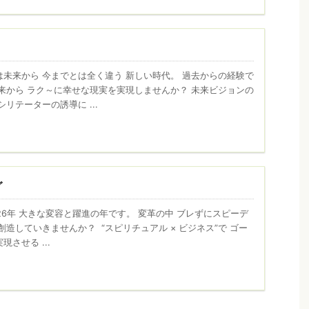
未来から 今までとは全く違う 新しい時代。 過去からの経験で
来から ラク～に幸せな現実を実現しませんか？ 未来ビジョンの
リテーターの誘導に ...
グ
026年 大きな変容と躍進の年です。 変革の中 ブレずにスピーデ
創造していきませんか？ “スピリチュアル × ビジネス”で ゴー
させる ...