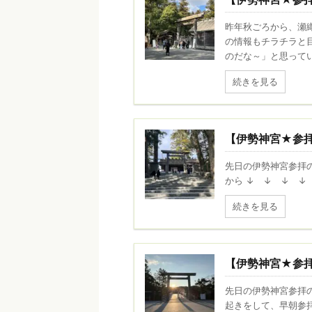
昨年秋ごろから、瀬
の情報もチラチラと
のだな～」と思ってい
続きを見る
【伊勢神宮★参
先日の伊勢神宮参拝
から ↓ ↓ ↓ ↓
続きを見る
【伊勢神宮★参
先日の伊勢神宮参拝の
起きをして、早朝参拝