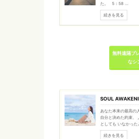
た。 5：58 ...
続きを見る
無料遠隔プ
なシ
SOUL AWAKEN
あなた本来の最高の
自分と決めた約束、 
としても いなかったと
続きを見る