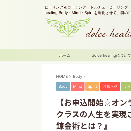
ヒーリング＆コーチング ドルチェ・ヒーリング d
healing Body・Mind・Spiritを進化させて、
ホーム
dolce healingについ
HOME
>
Body
>
Body
Mind
Spirit
お知らせ
ライ
【お申込開始☆オン
クラスの人生を実現さ
錬金術とは？』