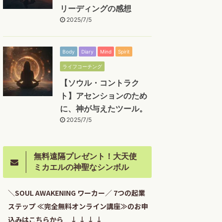
リーディングの感想
2025/7/5
Body
Diary
Mind
Spirit
ライフコーチング
【ソウル・コントラク
ト】アセンションのため
に、神が与えたツール。
2025/7/5
無料遠隔プレゼント！大天使
ミカエルの神聖なシンボル
＼SOUL AWAKENING ワーカー／ 7つの起業
ステップ ≪完全無料オンライン講座≫のお申
込みはこちらから ↓ ↓ ↓ ↓