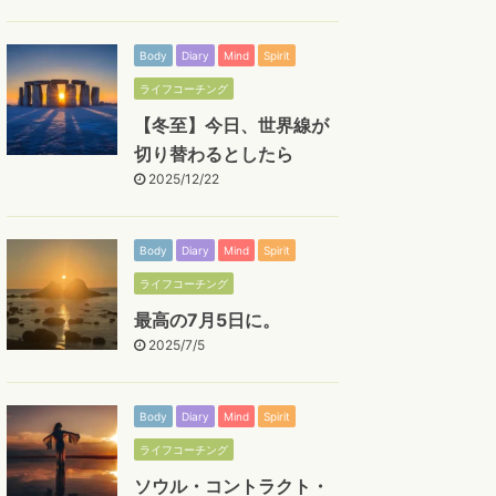
Body
Diary
Mind
Spirit
ライフコーチング
【冬至】今日、世界線が
切り替わるとしたら
2025/12/22
Body
Diary
Mind
Spirit
ライフコーチング
最高の7月5日に。
2025/7/5
Body
Diary
Mind
Spirit
ライフコーチング
ソウル・コントラクト・