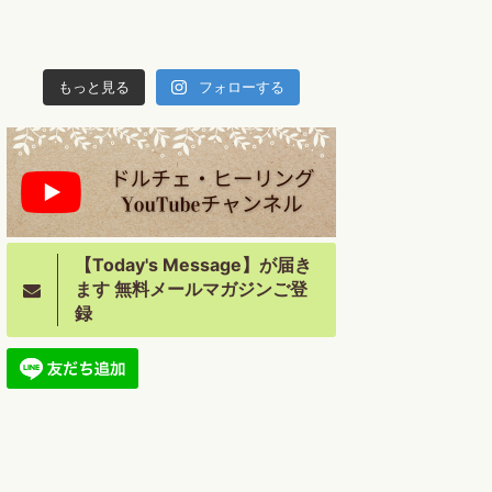
もっと見る
フォローする
【Today's Message】が届き
ます 無料メールマガジンご登
録