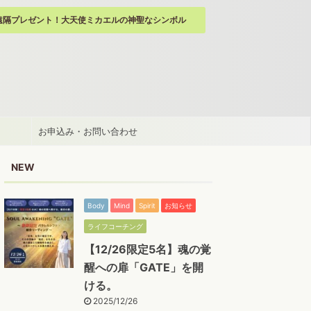
遠隔プレゼント！大天使ミカエルの神聖なシンボル
お申込み・お問い合わせ
NEW
Body
Mind
Spirit
お知らせ
ライフコーチング
【12/26限定5名】魂の覚
醒への扉「GATE」を開
ける。
2025/12/26