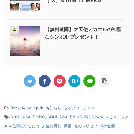
（13）≪TRINITY WEB≫
【無料遠隔】大天使ミカエルの神聖
4
なシンボル プレゼント！
-
Body
,
Mind
,
Spirit
,
お知らせ
,
ライフコーチング
-
SOUL AWAKENING
,
SOUL AWAKENING PROGRAM
,
スピリチュア
ルを仕事にするには
,
人生の目的
,
動画
,
魂のトリセツ
,
魂の覚醒