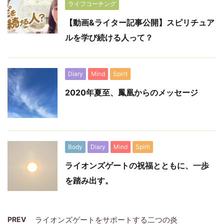
ライフコーチング
【動画&ライター記事公開】スピリチュア
ルを学び続ける人って？
Diary
Mind
Spirit
2020年夏至、鳳凰からのメッセージ
Body
Diary
Mind
Spirit
ライオンズゲートの祝福とともに、一歩
を踏み出す。
PREV
ライオンズゲートをサポートする二つの炎