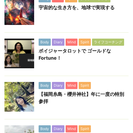
宇宙的な生き方を、地球で実現する
Body
Diary
Mind
Spirit
ライフコーチング
ボイジャータロットで ゴールドな
Fortune！
Body
Diary
Mind
Spirit
【福岡糸島・櫻井神社】年に一度の特別
参拝
Body
Diary
Mind
Spirit