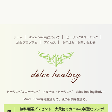
ホーム
dolce healingについて
ヒーリング&コーチング
総合プログラム
アクセス
お申込み・お問い合わせ
ヒーリング＆コーチング ドルチェ・ヒーリング dolce healing Body・
Mind・Spiritを進化させて、魂の目的を生きる。
無料遠隔プレゼント！大天使ミカエルの神聖なシンボ
Copyright© dolce healing , 2026 All Rights