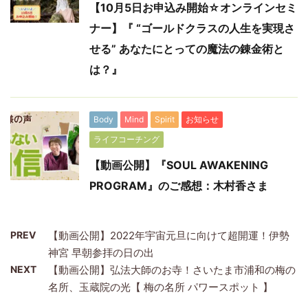
【10月5日お申込み開始☆オンラインセミ
ナー】『 “ゴールドクラスの人生を実現さ
せる” あなたにとっての魔法の錬金術と
は？』
Body
Mind
Spirit
お知らせ
ライフコーチング
【動画公開】『SOUL AWAKENING
PROGRAM』のご感想：木村香さま
PREV
【動画公開】2022年宇宙元旦に向けて超開運！伊勢
神宮 早朝参拝の日の出
NEXT
【動画公開】弘法大師のお寺！さいたま市浦和の梅の
名所、玉蔵院の光【 梅の名所 パワースポット 】