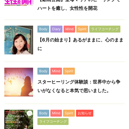
ハートを癒し、女性性を開花
Body
Diary
Mind
Spirit
ライフコーチング
【6月の始まり】あるがままに、心のまま
に
Body
Mind
Spirit
スターヒーリング体験談：世界中から争
いがなくなると本気で思いました。
Body
Mind
Spirit
お知らせ
ライフコーチング