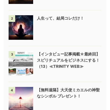
人生って、結局コレだけ！
2
【インタビュー記事掲載☆最終回】
3
スピリチュアルをビジネスにする！
（13）≪TRINITY WEB≫
【無料遠隔】大天使ミカエルの神聖
4
なシンボル プレゼント！