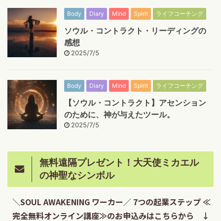
Body
Diary
Mind
Spirit
ライフコーチング
ソウル・コントラクト・リーディングの
感想
2025/7/5
Body
Diary
Mind
Spirit
ライフコーチング
【ソウル・コントラクト】アセンション
のために、神が与えたツール。
2025/7/5
無料遠隔プレゼント！大天使ミカエル
の神聖なシンボル
＼SOUL AWAKENING ワーカー／ 7つの起業ステップ ≪
完全無料オンライン講座≫のお申込みはこちらから ↓