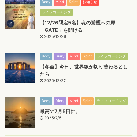
Body
Mind
Spirit
お知らせ
ライフコーチング
【12/26限定5名】魂の覚醒への扉
「GATE」を開ける。
2025/12/26
Body
Diary
Mind
Spirit
ライフコーチング
【冬至】今日、世界線が切り替わるとし
たら
2025/12/22
Body
Diary
Mind
Spirit
ライフコーチング
最高の7月5日に。
2025/7/5