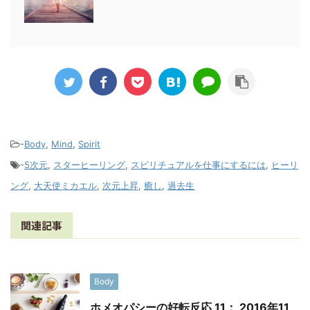
-
Body
,
Mind
,
Spirit
-
5次元
,
スターヒーリング
,
スピリチュアルを仕事にするには
,
ヒーリ
ング
,
大天使ミカエル
,
次元上昇
,
癒し
,
過去生
関連記事
Body
ホメオパシーの好転反応 11： 2016年11